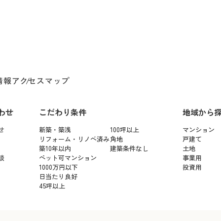
情報
アクセスマップ
わせ
こだわり条件
地域から
せ
新築・築浅
100坪以上
マンション
リフォーム・リノベ済み
角地
戸建て
築10年以内
建築条件なし
土地
談
ペット可マンション
事業用
1000万円以下
投資用
日当たり良好
45坪以上