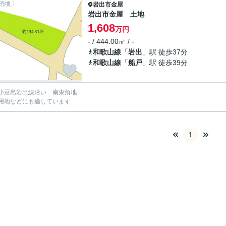
売地
岩出市
金屋
岩出市金屋 土地
1,608
万円
- / 444.00㎡ / -
和歌山線
「
岩出
」駅 徒歩37分
和歌山線
「
船戸
」駅 徒歩39分
小豆島岩出線沿い 南東角地
用地などにも適しています
1