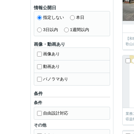
情報公開日
指定しない
本日
3日以内
1週間以内
【和
画像・動画あり
歌山
画像あり
動画あり
パノラマあり
条件
条件
自由設計対応
業務
収益
その他