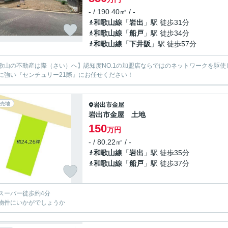
- / 190.40㎡ / -
和歌山線
「
岩出
」駅 徒歩31分
和歌山線
「
船戸
」駅 徒歩34分
和歌山線
「
下井阪
」駅 徒歩57分
歌山の不動産は際（さい）へ】認知度NO.1の加盟店ならではのネットワークを駆
に強い『センチュリー21際』にお任せください！
売地
岩出市
金屋
岩出市金屋 土地
150
万円
- / 80.22㎡ / -
和歌山線
「
岩出
」駅 徒歩35分
和歌山線
「
船戸
」駅 徒歩37分
スーパー徒歩約4分
物件にいかがでしょうか