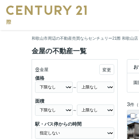
和歌山市周辺の不動産売買ならセンチュリー21際 和歌山店
金屋の不動産一覧
お
金屋
変更
価格
園
～
面積
3
件（
～
駅・バス停からの時間