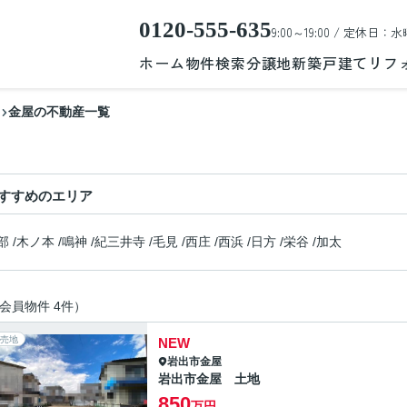
0120-555-635
9:00～19:00 / 定休日：水
ホーム
物件検索
分譲地
新築戸建て
リフ
金屋の不動産一覧
すすめのエリア
部
/
木ノ本
/
鳴神
/
紀三井寺
/
毛見
/
西庄
/
西浜
/
日方
/
栄谷
/
加太
会員物件 4件）
売地
NEW
岩出市
金屋
岩出市金屋 土地
850
万円