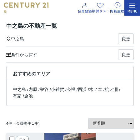
中之島の不動産一覧
中之島
変更
条件から探す
変更
おすすめのエリア
中之島
/
内原
/
栄谷
/
小雑賀
/
今福
/
西浜
/
木ノ本
/
杭ノ瀬
/
有家
/
金池
4
件（会員物件 1件）
ビル