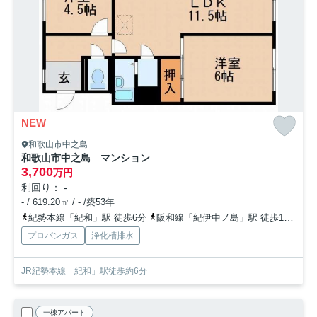
NEW
和歌山市中之島
和歌山市中之島 マンション
3,700
万円
利回り： -
- / 619.20㎡ / - /築53年
紀勢本線「紀和」駅 徒歩6分
阪和線「紀伊中ノ島」駅 徒歩14分
プロパンガス
浄化槽排水
JR紀勢本線「紀和」駅徒歩約6分
一棟アパート