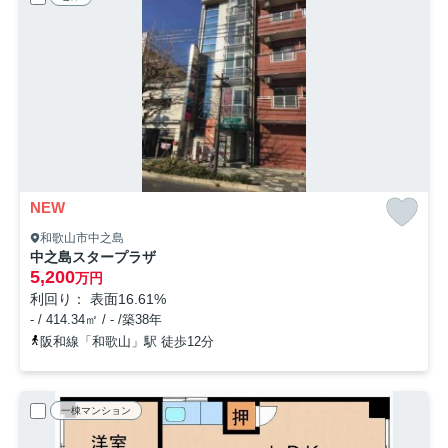
NEW
和歌山市中之島
中之島スタープラザ
5,200
万円
利回り： 表面16.61%
- / 414.34㎡ / - /築38年
阪和線「和歌山」駅 徒歩12分
一棟マンション