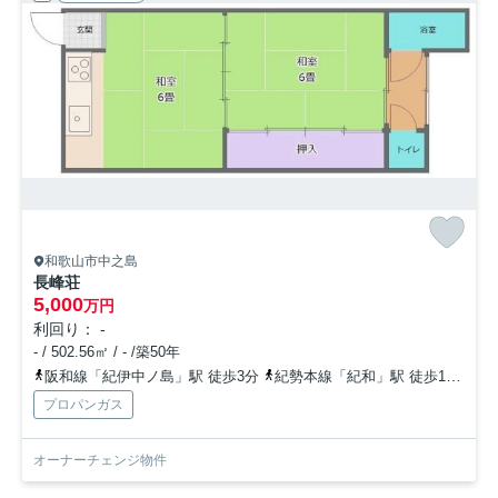
和歌山市中之島
長峰荘
5,000
万円
利回り： -
- / 502.56㎡ / - /築50年
阪和線「紀伊中ノ島」駅 徒歩3分
紀勢本線「紀和」駅 徒歩13分
プロパンガス
オーナーチェンジ物件