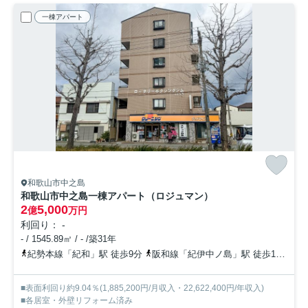
一棟アパート
和歌山市中之島
和歌山市中之島一棟アパート（ロジュマン）
2
5,000
億
万円
利回り： -
- / 1545.89㎡ / - /築31年
紀勢本線「紀和」駅 徒歩9分
阪和線「紀伊中ノ島」駅 徒歩11分
紀
■表面利回り約9.04％(1,885,200円/月収入・22,622,400円/年収入)
■各居室・外壁リフォーム済み