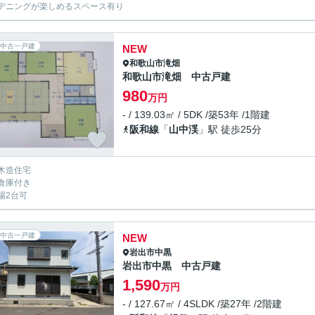
デニングが楽しめるスペース有り
中古一戸建
NEW
和歌山市
滝畑
和歌山市滝畑 中古戸建
980
万円
- / 139.03㎡ / 5DK /築53年 /1階建
阪和線
「
山中渓
」駅 徒歩25分
木造住宅
倉庫付き
場2台可
中古一戸建
NEW
岩出市
中黒
岩出市中黒 中古戸建
1,590
万円
- / 127.67㎡ / 4SLDK /築27年 /2階建