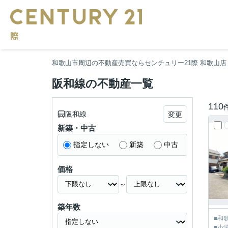
和歌山市周辺の不動産売買ならセンチュリー21際 和歌山店
阪和線の不動産一覧
110
阪和線
変更
新築・中古
指定しない
新築
中古
価格
～
築年数
■和
■小