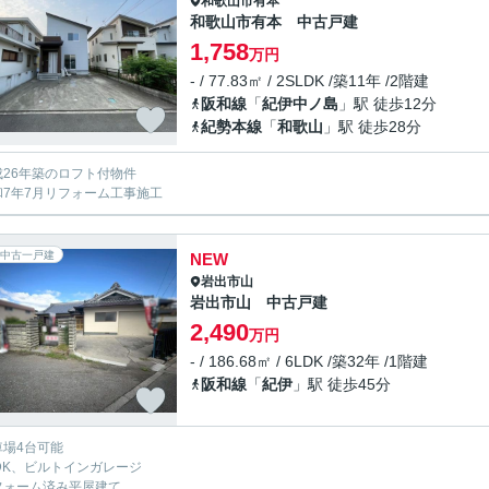
和歌山市
有本
和歌山市有本 中古戸建
1,758
万円
- / 77.83㎡ / 2SLDK /築11年 /2階建
阪和線
「
紀伊中ノ島
」駅 徒歩12分
紀勢本線
「
和歌山
」駅 徒歩28分
成26年築のロフト付物件
和7年7月リフォーム工事施工
中古一戸建
NEW
岩出市
山
岩出市山 中古戸建
2,490
万円
- / 186.68㎡ / 6LDK /築32年 /1階建
阪和線
「
紀伊
」駅 徒歩45分
車場4台可能
LDK、ビルトインガレージ
フォーム済み平屋建て