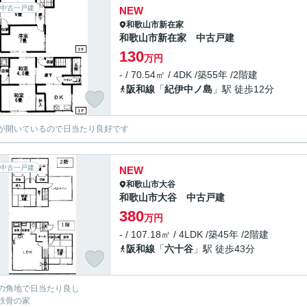
中古一戸建
NEW
和歌山市
新在家
和歌山市新在家 中古戸建
130
万円
- / 70.54㎡ / 4DK /築55年 /2階建
阪和線
「
紀伊中ノ島
」駅 徒歩12分
が開いているので日当たり良好です
中古一戸建
NEW
和歌山市
大谷
和歌山市大谷 中古戸建
380
万円
- / 107.18㎡ / 4LDK /築45年 /2階建
阪和線
「
六十谷
」駅 徒歩43分
の角地で日当たり良し
鉄骨の家