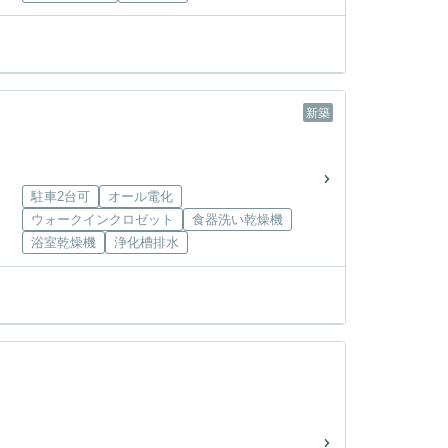
新築
駐車2台可
オール電化
ウォークインクロゼット
食器洗い乾燥機
浴室乾燥機
浄化槽排水