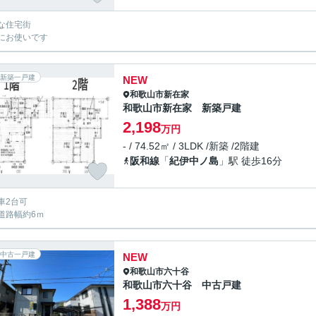
な住宅街
にお使いです
新築一戸建
NEW
和歌山市
新在家
和歌山市新在家 新築戸建
2,198
万円
- / 74.52㎡ / 3LDK /新築 /2階建
阪和線
「
紀伊中ノ島
」駅 徒歩16分
車2台可
道路幅約6ｍ
中古一戸建
NEW
和歌山市
六十谷
和歌山市六十谷 中古戸建
1,388
万円