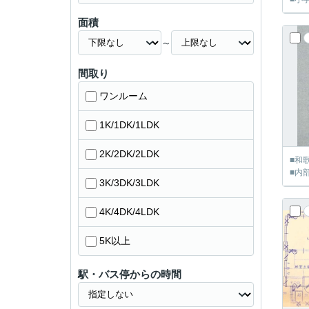
面積
～
間取り
ワンルーム
1K/1DK/1LDK
2K/2DK/2LDK
■和
■内
3K/3DK/3LDK
4K/4DK/4LDK
5K以上
駅・バス停からの時間