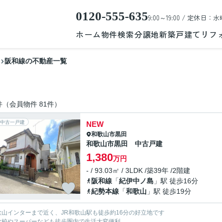
0120-555-635
9:00～19:00 / 定休日：水
ホーム
物件検索
分譲地
新築戸建て
リフ
阪和線の不動産一覧
件（会員物件 81件）
中古一戸建
NEW
和歌山市
黒田
和歌山市黒田 中古戸建
1,380
万円
- / 93.03㎡ / 3LDK /築39年 /2階建
阪和線
「
紀伊中ノ島
」駅 徒歩16分
紀勢本線
「
和歌山
」駅 徒歩19分
歌山インターまで近く、JR和歌山駅も徒歩約16分の好立地です
学校やスーパーなども徒歩圏内で生活大変便利