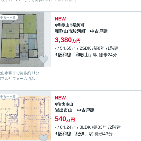
中古一戸建
NEW
和歌山市
駿河町
和歌山市駿河町 中古戸建
3,380
万円
- / 54.65㎡ / 2SDK /築8年 /1階建
阪和線
「
和歌山
」駅 徒歩24分
歌山市駅まで徒歩約11分
部フルリフォーム済み
中古一戸建
NEW
岩出市
山
岩出市山 中古戸建
540
万円
- / 84.24㎡ / 3LDK /築33年 /2階建
阪和線
「
紀伊
」駅 徒歩43分