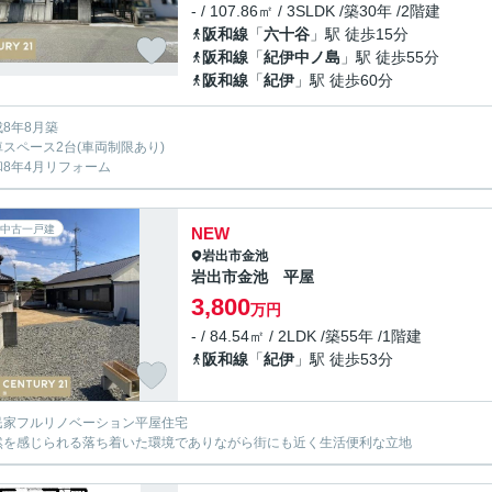
- / 107.86㎡ / 3SLDK /築30年 /2階建
阪和線
「
六十谷
」駅 徒歩15分
阪和線
「
紀伊中ノ島
」駅 徒歩55分
阪和線
「
紀伊
」駅 徒歩60分
成8年8月築
車スペース2台(車両制限あり)
和8年4月リフォーム
中古一戸建
NEW
岩出市
金池
岩出市金池 平屋
3,800
万円
- / 84.54㎡ / 2LDK /築55年 /1階建
阪和線
「
紀伊
」駅 徒歩53分
民家フルリノベーション平屋住宅
然を感じられる落ち着いた環境でありながら街にも近く生活便利な立地