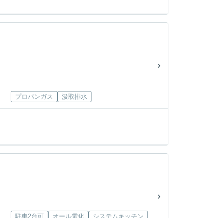
プロパンガス
汲取排水
駐車2台可
オール電化
システムキッチン