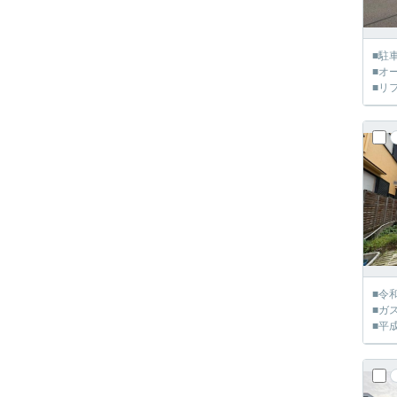
■駐
■オ
■リ
■令
■ガ
■平