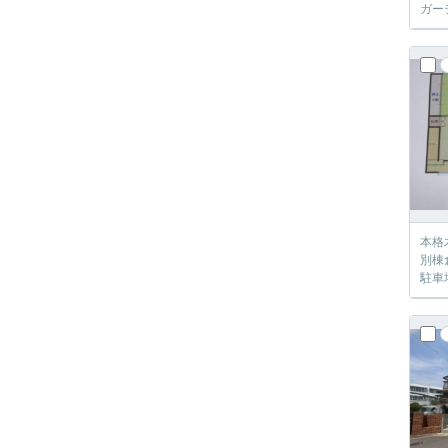
ガー
本格
別棟
駐車