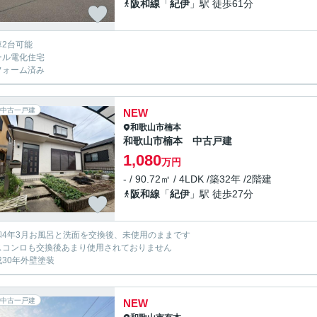
阪和線
「
紀伊
」駅 徒歩61分
車2台可能
ール電化住宅
フォーム済み
中古一戸建
NEW
和歌山市
楠本
和歌山市楠本 中古戸建
1,080
万円
- / 90.72㎡ / 4LDK /築32年 /2階建
阪和線
「
紀伊
」駅 徒歩27分
和4年3月お風呂と洗面を交換後、未使用のままです
スコンロも交換後あまり使用されておりません
成30年外壁塗装
中古一戸建
NEW