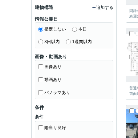
建物構造
追加する
閑静
綺麗
情報公開日
指定しない
本日
3日以内
1週間以内
画像・動画あり
画像あり
動画あり
普通
パノラマあり
前面
条件
条件
陽当り良好