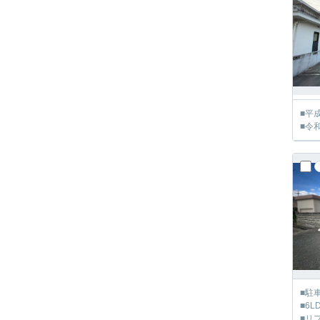
■平
■令
■駐
■6
■リ