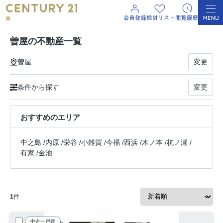
曽屋の不動産一覧
曽屋
変更
条件から探す
変更
おすすめのエリア
中之島
/
内原
/
栄谷
/
小雑賀
/
今福
/
西浜
/
木ノ本
/
杭ノ瀬
/
有家
/
金池
1
件
中古一戸建