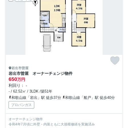
岩出市曽屋
岩出市曽屋 オーナーチェンジ物件
650
万円
利回り： -
- / 62.52㎡ / 3LDK /築51年
和歌山線「岩出」駅 徒歩37分
和歌山線「船戸」駅 徒歩40分
プロパンガス
オーナーチェンジ物件
令和4年7月頃に外壁・内装ともに大規模修繕を実施済み