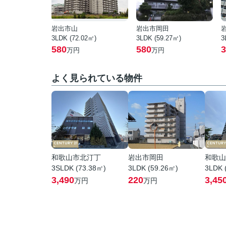
岩出市山
岩出市岡田
3LDK (72.02㎡)
3LDK (59.27㎡)
3
580
580
3
万円
万円
よく見られている物件
和歌山市北汀丁
岩出市岡田
和歌山
3SLDK (73.38㎡)
3LDK (59.26㎡)
3LDK 
3,490
220
3,45
万円
万円