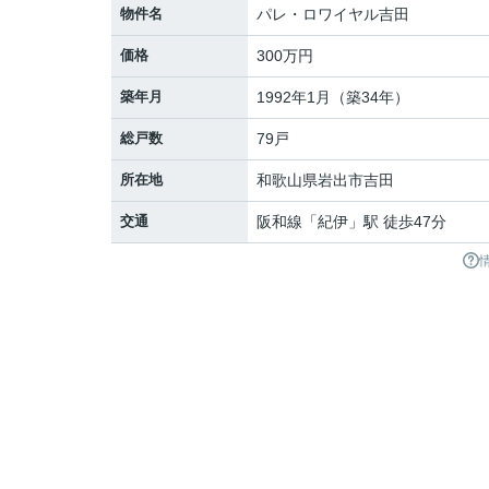
物件名
パレ・ロワイヤル吉田
価格
300万円
築年月
1992年1月（築34年）
総戸数
79戸
所在地
和歌山県
岩出市
吉田
交通
阪和線
「
紀伊
」駅 徒歩47分