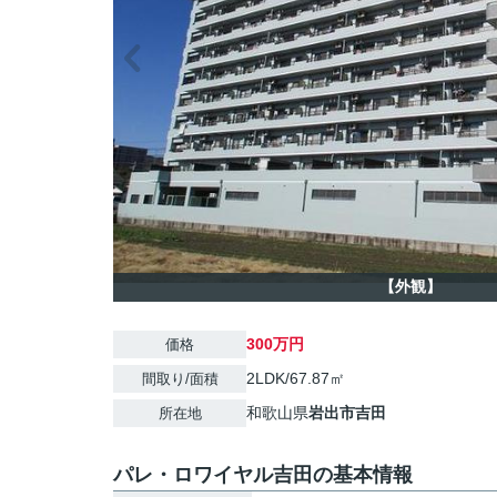
【外観】
300万円
価格
2LDK/67.87㎡
間取り/面積
和歌山県
岩出市
吉田
所在地
パレ・ロワイヤル吉田の基本情報