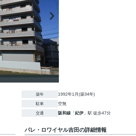
1992年1月(築34年)
築年
空無
駐車
阪和線
「
紀伊
」駅 徒歩47分
交通
パレ・ロワイヤル吉田の詳細情報