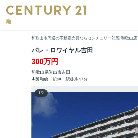
和歌山市周辺の不動産売買ならセンチュリー21際 和歌山店
パレ・ロワイヤル吉田
300万円
和歌山県
岩出市
吉田
阪和線「紀伊」駅徒歩47分
1
/
2