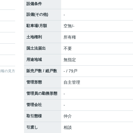
設備条件
設備(その他)
-
駐車場/月額
空無/-
土地権利
所有権
国土法届出
不要
用途地域
無指定
販売戸数 / 総戸数
- / 79戸
情報の見方
管理形態
自主管理
管理員の勤務形態
-
管理会社
-
取引態様
仲介
引渡し
相談