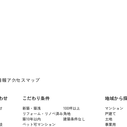
情報
アクセスマップ
わせ
こだわり条件
地域から
せ
新築・築浅
100坪以上
マンション
リフォーム・リノベ済み
角地
戸建て
築10年以内
建築条件なし
土地
談
ペット可マンション
事業用