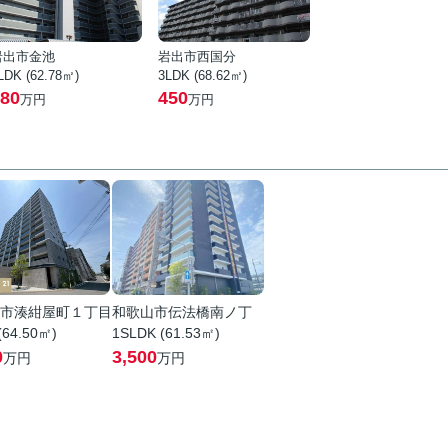
岩出市金池
岩出市西国分
LDK (62.78㎡)
3LDK (68.62㎡)
80
450
万円
万円
市湊紺屋町１丁目
和歌山市伝法橋南ノ丁
(64.50㎡)
1SLDK (61.53㎡)
0
3,500
万円
万円