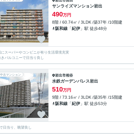
岩出市
吉田
サンライズマンション岩出
490
万円
8階 / 60.74㎡ / 3LDK /築37年 /10階建
阪和線
「
紀伊
」駅 徒歩48分
辺にスーパーやコンビニが有り生活環境充実
向きバルコニーで日当り良し
中古マンション
岩出市
相谷
水鉄ガーデンパレス岩出
510
万円
9階 / 73.16㎡ / 3LDK /築35年 /15階建
阪和線
「
紀伊
」駅 徒歩53分
階で日当り、眺望良し