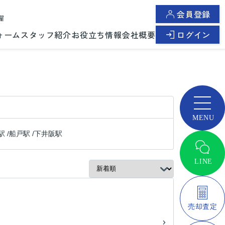
会員登録
曜
ォーム
スタッフ紹介
お役立ち情報
会社概要
ログイン
駅
/
船戸駅
/
下井阪駅