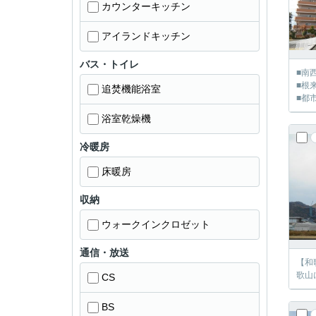
カウンターキッチン
アイランドキッチン
バス・トイレ
■南
■根
追焚機能浴室
■都
浴室乾燥機
冷暖房
床暖房
収納
ウォークインクロゼット
通信・放送
【和
歌山
CS
BS