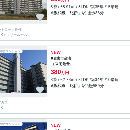
6階 / 68.91㎡ / 3LDK /築35年 /15階建
阪和線
「
紀伊
」駅 徒歩36分
ートロック物件
LDK＋フリールーム
中古マンション
NEW
岩出市
金池
コスモ岩出
380
万円
8階 / 62.78㎡ / 3LDK /築34年 /10階建
阪和線
「
紀伊
」駅 徒歩59分
市ガス
DK
中古マンション
NEW