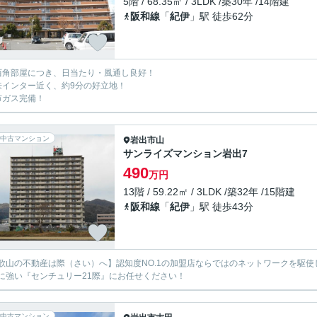
5階 / 68.35㎡ / 3LDK /築30年 /14階建
阪和線
「
紀伊
」駅 徒歩62分
西角部屋につき、日当たり・風通し良好！
来インター近く、約9分の好立地！
市ガス完備！
中古マンション
岩出市
山
サンライズマンション岩出7
490
万円
13階 / 59.22㎡ / 3LDK /築32年 /15階建
阪和線
「
紀伊
」駅 徒歩43分
歌山の不動産は際（さい）へ】認知度NO.1の加盟店ならではのネットワークを駆
に強い『センチュリー21際』にお任せください！
中古マンション