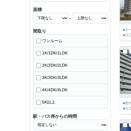
面積
～
■オ
間取り
■2
ワンルーム
1K/1DK/1LDK
2K/2DK/2LDK
3K/3DK/3LDK
4K/4DK/4LDK
5K以上
■都
■3L
駅・バス停からの時間