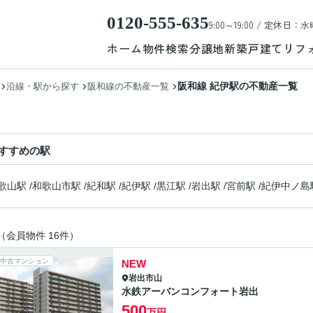
0120-555-635
9:00～19:00 / 定休日：水
ホーム
物件検索
分譲地
新築戸建て
リフ
阪和線 紀伊駅の不動産一覧
沿線・駅から探す
阪和線の不動産一覧
すすめの駅
歌山駅
/
和歌山市駅
/
紀和駅
/
紀伊駅
/
黒江駅
/
岩出駅
/
宮前駅
/
紀伊中ノ島
（会員物件 16件）
中古マンション
NEW
岩出市
山
水鉄アーバンコンフォート岩出
500
万円