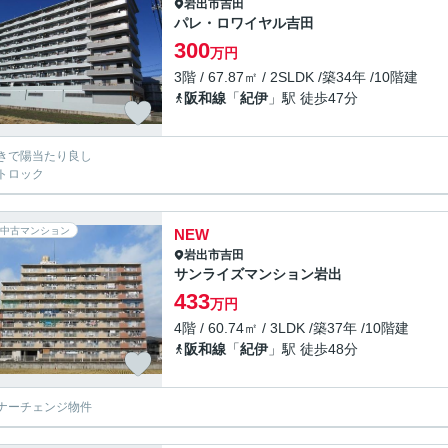
岩出市
吉田
パレ・ロワイヤル吉田
300
万円
3階 / 67.87㎡ / 2SLDK /築34年 /10階建
阪和線
「
紀伊
」駅 徒歩47分
きで陽当たり良し
トロック
中古マンション
NEW
岩出市
吉田
サンライズマンション岩出
433
万円
4階 / 60.74㎡ / 3LDK /築37年 /10階建
阪和線
「
紀伊
」駅 徒歩48分
ナーチェンジ物件