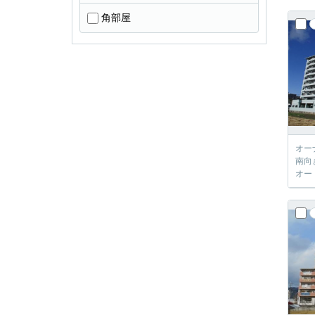
角部屋
オー
南向
オー