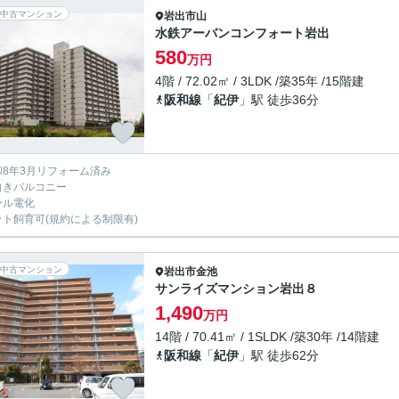
中古マンション
岩出市
山
水鉄アーバンコンフォート岩出
580
万円
4階 / 72.02㎡ / 3LDK /築35年 /15階建
阪和線
「
紀伊
」駅 徒歩36分
和8年3月リフォーム済み
向きバルコニー
ール電化
ット飼育可(規約による制限有)
中古マンション
岩出市
金池
サンライズマンション岩出８
1,490
万円
14階 / 70.41㎡ / 1SLDK /築30年 /14階建
阪和線
「
紀伊
」駅 徒歩62分