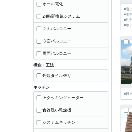
オール電化
■岩
■南
24時間換気システム
■約
■ホ
２面バルコニー
３面バルコニー
両面バルコニー
構造・工法
外観タイル張り
キッチン
■日
IHクッキングヒーター
食器洗い乾燥機
システムキッチン