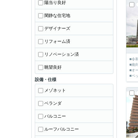
陽当り良好
閑静な住宅地
デザイナーズ
リフォーム済
リノベーション済
■令
■南
眺望良好
■オ
■ペ
設備・仕様
メゾネット
ベランダ
バルコニー
ルーフバルコニー