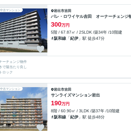
中古マンション
岩出市
吉田
パレ・ロワイヤル吉田 オーナーチェンジ
300
万円
5階 / 67.87㎡ / 2SLDK /築34年 /10階建
阪和線
「
紀伊
」駅 徒歩47分
ナーチェンジ物件
きで陽当たり良し
トロック
中古マンション
岩出市
吉田
サンライズマンション岩出
190
万円
8階 / 60.90㎡ / 3LDK /築37年 /10階建
阪和線
「
紀伊
」駅 徒歩48分