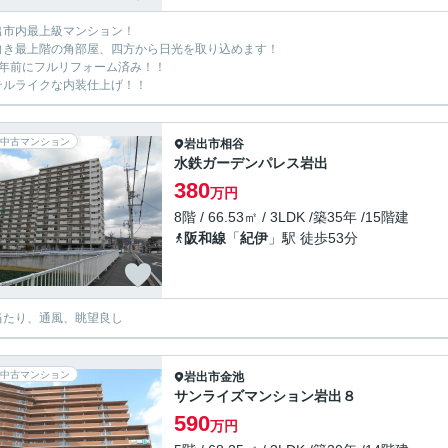
出市内最上級マンション！
向き最上階の角部屋、四方から日光を取り込めます！
6年前にフルリフォーム済み！！
テルライクな内装仕上げ！！
中古マンション
岩出市
相谷
水鉄ガーデンパレス岩出
380
万円
8階 / 66.53㎡ / 3LDK /築35年 /15階建
阪和線
「
紀伊
」駅 徒歩53分
当たり、通風、眺望良し
中古マンション
岩出市
金池
サンライズマンション岩出８
590
万円