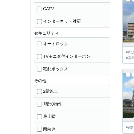
CATV
インターネット対応
セキュリティ
オートロック
■周
TVモニタ付インターホン
■南
宅配ボックス
その他
2階以上
1階の物件
最上階
■9
南向き