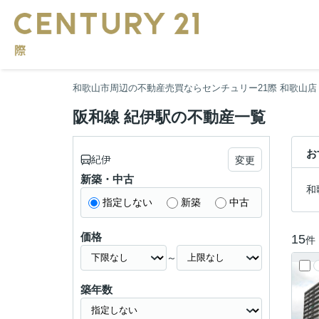
和歌山市周辺の不動産売買ならセンチュリー21際 和歌山店
阪和線 紀伊駅の不動産一覧
お
紀伊
変更
新築・中古
和
指定しない
新築
中古
価格
15
件
～
築年数