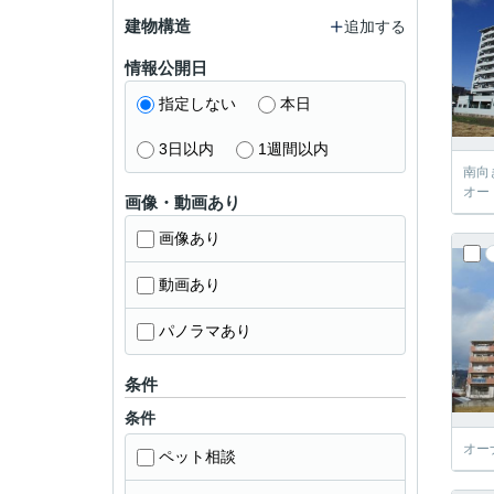
建物構造
追加する
情報公開日
指定しない
本日
3日以内
1週間以内
南向
オー
画像・動画あり
画像あり
動画あり
パノラマあり
条件
条件
オー
ペット相談