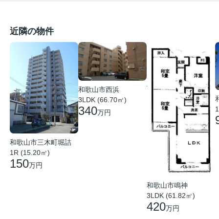
近隣の物件
和歌山市西浜
3LDK (66.70㎡)
340
1
万円
和歌山市三木町堀詰
1R (15.20㎡)
150
万円
和歌山市鳴神
3LDK (61.82㎡)
420
万円