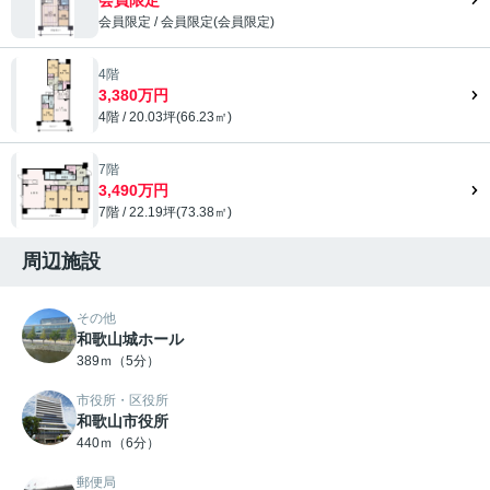
会員限定
/
会員限定
(
会員限定
)
会員限定">
4階
3,380万円
4階 / 20.03坪(66.23㎡)
7階
3,490万円
7階 / 22.19坪(73.38㎡)
周辺施設
その他
和歌山城ホール
389ｍ（5分）
市役所・区役所
和歌山市役所
440ｍ（6分）
郵便局