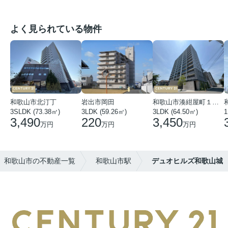
よく見られている物件
和歌山市北汀丁
岩出市岡田
和歌山市湊紺屋町１丁目
3SLDK (73.38㎡)
3LDK (59.26㎡)
3LDK (64.50㎡)
1
3,490
220
3,450
万円
万円
万円
和歌山市の不動産一覧
和歌山市駅
デュオヒルズ和歌山城