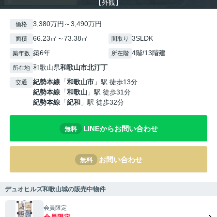
【外観】
3,380万円～3,490万円
価格
66.23㎡～73.38㎡
3SLDK
面積
間取り
築6年
4階/13階建
築年数
所在階
和歌山県
和歌山市
北汀丁
所在地
紀勢本線
「
和歌山市
」駅 徒歩13分
交通
紀勢本線
「
和歌山
」駅 徒歩31分
紀勢本線
「
紀和
」駅 徒歩32分
LINEからお問い合わせ
無料
お問い合わせ
無料
デュオヒルズ和歌山城の販売中物件
会員限定
会員限定