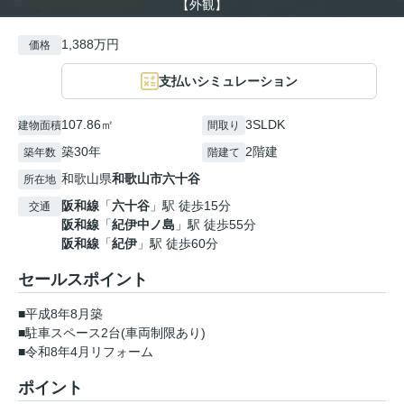
【外観】
1,388万円
価格
支払いシミュレーション
107.86㎡
3SLDK
建物面積
間取り
築30年
2階建
築年数
階建て
和歌山県
和歌山市
六十谷
所在地
阪和線
「
六十谷
」駅 徒歩15分
交通
阪和線
「
紀伊中ノ島
」駅 徒歩55分
阪和線
「
紀伊
」駅 徒歩60分
セールスポイント
■平成8年8月築
■駐車スペース2台(車両制限あり)
■令和8年4月リフォーム
ポイント