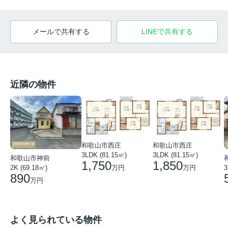
メールで共有する
LINEで共有する
近隣の物件
和歌山市西庄
和歌山市西庄
3LDK (81.15㎡)
3LDK (81.15㎡)
和歌山市神前
1,750
1,850
万円
万円
2K (69.18㎡)
3
890
万円
よく見られている物件