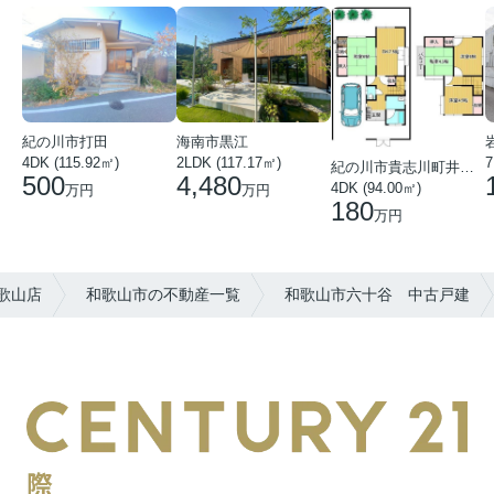
紀の川市打田
海南市黒江
4DK (115.92㎡)
7
2LDK (117.17㎡)
紀の川市貴志川町井ノ口
500
4,480
4DK (94.00㎡)
万円
万円
180
万円
歌山店
和歌山市の不動産一覧
和歌山市六十谷 中古戸建