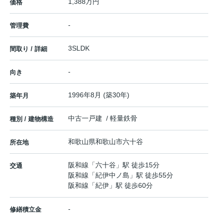
1,388万円
価格
-
管理費
3SLDK
間取り / 詳細
-
向き
1996年8月 (築30年)
築年月
中古一戸建 / 軽量鉄骨
種別 / 建物構造
和歌山県
和歌山市
六十谷
所在地
阪和線
「
六十谷
」駅 徒歩15分
交通
阪和線
「
紀伊中ノ島
」駅 徒歩55分
阪和線
「
紀伊
」駅 徒歩60分
-
修繕積立金