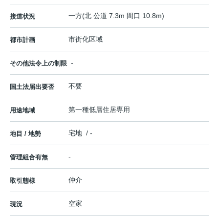
一方(北 公道 7.3m 間口 10.8m)
接道状況
市街化区域
都市計画
-
その他法令上の制限
不要
国土法届出要否
第一種低層住居専用
用途地域
宅地 / -
地目 / 地勢
-
管理組合有無
仲介
取引態様
空家
現況