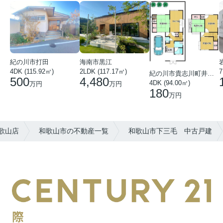
紀の川市打田
海南市黒江
4DK (115.92㎡)
7
2LDK (117.17㎡)
紀の川市貴志川町井ノ口
500
4,480
4DK (94.00㎡)
万円
万円
180
万円
歌山店
和歌山市の不動産一覧
和歌山市下三毛 中古戸建