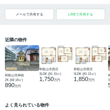
メールで共有する
LINEで共有する
近隣の物件
和歌山市西庄
和歌山市西庄
3LDK (81.15㎡)
3LDK (81.15㎡)
和歌山市神前
1,750
1,850
万円
万円
2K (69.18㎡)
3
890
万円
よく見られている物件