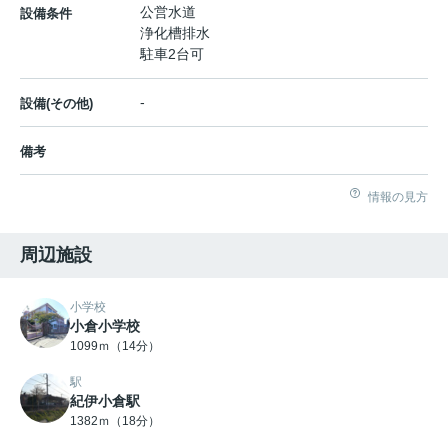
公営水道
設備条件
浄化槽排水
駐車2台可
-
設備(その他)
備考
情報の見方
周辺施設
小学校
小倉小学校
1099ｍ（14分）
駅
紀伊小倉駅
1382ｍ（18分）