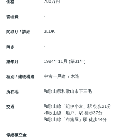
780万円
価格
-
管理費
3LDK
間取り / 詳細
-
向き
1994年11月 (築31年)
築年月
中古一戸建 / 木造
種別 / 建物構造
和歌山県
和歌山市
下三毛
所在地
和歌山線
「
紀伊小倉
」駅 徒歩21分
交通
和歌山線
「
船戸
」駅 徒歩37分
和歌山線
「
布施屋
」駅 徒歩44分
-
修繕積立金