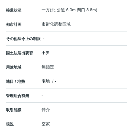
一方(北 公道 6.0m 間口 8.8m)
接道状況
市街化調整区域
都市計画
-
その他法令上の制限
不要
国土法届出要否
無指定
用途地域
宅地 / -
地目 / 地勢
-
管理組合有無
仲介
取引態様
空家
現況