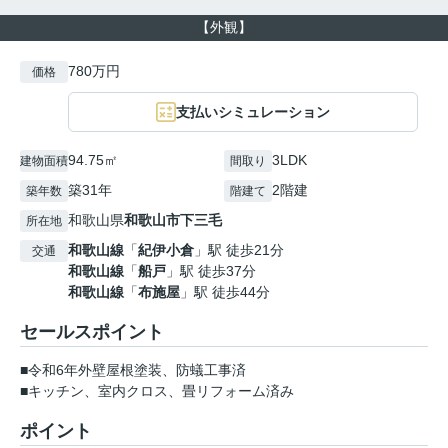
【外観】
780万円
価格
支払いシミュレーション
94.75㎡
3LDK
建物面積
間取り
築31年
2階建
築年数
階建て
和歌山県
和歌山市
下三毛
所在地
和歌山線
「
紀伊小倉
」駅 徒歩21分
交通
和歌山線
「
船戸
」駅 徒歩37分
和歌山線
「
布施屋
」駅 徒歩44分
セールスポイント
■令和6年外壁屋根塗装、防蟻工事済
■キッチン、室内クロス、畳リフォーム済み
ポイント