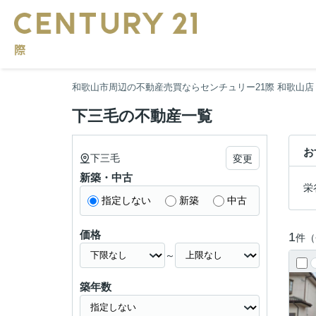
和歌山市周辺の不動産売買ならセンチュリー21際 和歌山店
下三毛の不動産一覧
お
下三毛
変更
新築・中古
栄
指定しない
新築
中古
価格
1
件（
～
築年数