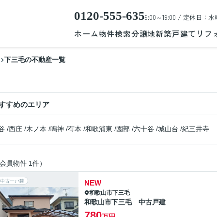
0120-555-635
9:00～19:00 / 定休日：水
ホーム
物件検索
分譲地
新築戸建て
リフ
下三毛の不動産一覧
すすめのエリア
谷
/
西庄
/
木ノ本
/
鳴神
/
有本
/
和歌浦東
/
園部
/
六十谷
/
城山台
/
紀三井寺
会員物件 1件）
中古一戸建
NEW
和歌山市
下三毛
和歌山市下三毛 中古戸建
780
万円