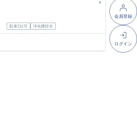
駐車2台可
浄化槽排水