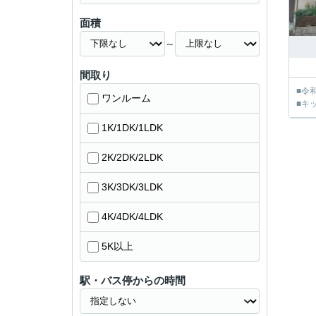
面積
～
間取り
■令
ワンルーム
■キ
1K/1DK/1LDK
2K/2DK/2LDK
3K/3DK/3LDK
4K/4DK/4LDK
5K以上
駅・バス停からの時間