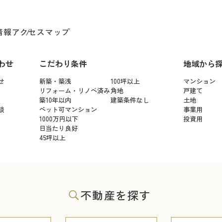
情報
アクセスマップ
わせ
こだわり条件
地域から
せ
新築・築浅
100坪以上
マンション
リフォーム・リノベ済み
角地
戸建て
築10年以内
建築条件なし
土地
談
ペット可マンション
事業用
1000万円以下
投資用
日当たり良好
45坪以上
不動産を探す