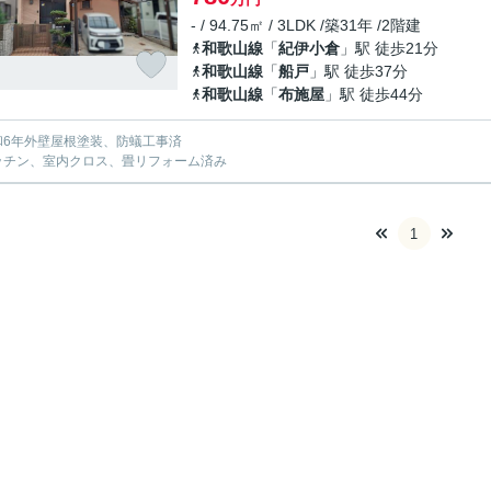
- / 94.75㎡ / 3LDK /築31年 /2階建
和歌山線
「
紀伊小倉
」駅 徒歩21分
和歌山線
「
船戸
」駅 徒歩37分
和歌山線
「
布施屋
」駅 徒歩44分
和6年外壁屋根塗装、防蟻工事済
ッチン、室内クロス、畳リフォーム済み
1