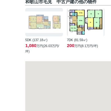
和歌山市毛見 中古戸建の他の物件
5DK (137.18㎡)
7DK (81.59㎡)
1,080
200
万円(
26.03
万円/
万円(
8.1
万円/坪)
坪)