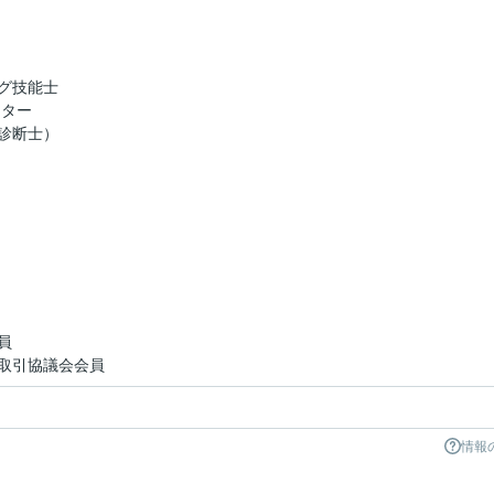
グ技能士
スター
診断士）
員
取引協議会会員
情報