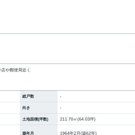
寺店や郵便局近く
-
総戸数
-
向き
211.70㎡(64.03坪)
土地面積(坪数)
1964年2月(築62年)
築年月