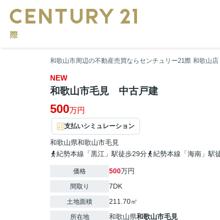
和歌山市周辺の不動産売買ならセンチュリー21際 和歌山店
NEW
和歌山市毛見 中古戸建
500
万円
支払いシミュレーション
和歌山県
和歌山市
毛見
紀勢本線「黒江」駅徒歩29分
紀勢本線「海南」駅徒
500
万円
価格
7DK
間取り
211.70㎡
土地面積
和歌山県
和歌山市
毛見
所在地