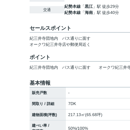
紀勢本線
「
黒江
」駅 徒歩29分
交通
紀勢本線
「
海南
」駅 徒歩40分
セールスポイント
紀三井寺団地内 バス通りに面す
オークワ紀三井寺店や郵便局近く
ポイント
紀三井寺団地内
バス通りに面す
オークワ紀三井
基本情報
-
販売戸数
7DK
間取り / 詳細
217.13㎡(65.68坪)
建物面積(坪数)
建ぺい率 /
50%/100%