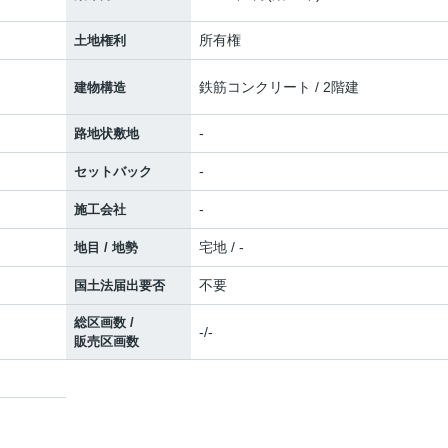
所有権
土地権利
鉄筋コンクリート / 2階建
建物構造
-
路地状敷地
-
セットバック
-
施工会社
宅地 / -
地目 / 地勢
不要
国土法届出要否
総区画数 /
-/-
販売区画数