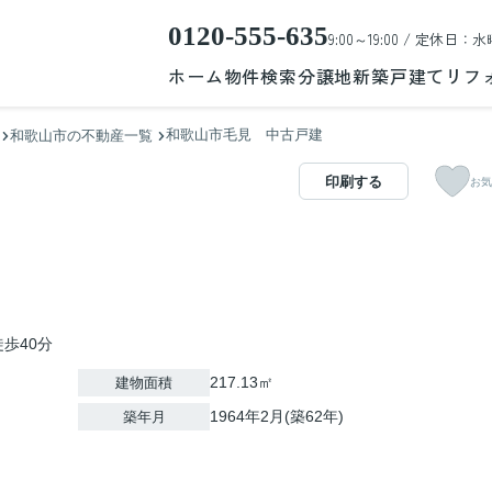
0120-555-635
9:00～19:00 / 定休日：水
ホーム
物件検索
分譲地
新築戸建て
リフ
和歌山市毛見 中古戸建
和歌山市の不動産一覧
印刷する
お気
歩40分
217.13㎡
建物面積
1964年2月(築62年)
築年月