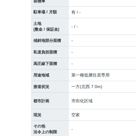
容積率
駐車場 / 月額
有 / -
土地
- / -
(敷金 / 保証金)
-
傾斜地部分面積
-
私道負担面積
-
高圧線下面積
第一種低層住居専用
用途地域
一方(北西 7.0m)
接道状況
市街化区域
都市計画
空家
現況
その他
-
法令上の制限