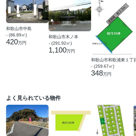
和歌山市中島
- (86.89㎡)
和歌山市木ノ本
420
万円
- (291.92㎡)
1,100
万円
和歌山市和歌浦東１丁
- (259.67㎡)
348
万円
よく見られている物件