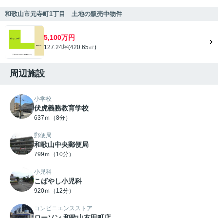
和歌山市元寺町1丁目 土地の販売中物件
5,100万円
127.24坪(420.65㎡)
周辺施設
小学校
伏虎義務教育学校
637ｍ（8分）
郵便局
和歌山中央郵便局
799ｍ（10分）
小児科
こばやし小児科
920ｍ（12分）
コンビニエンスストア
ローソン 和歌山友田町店