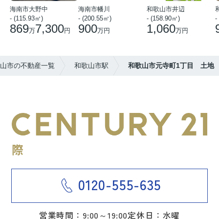
海南市大野中
海南市幡川
和歌山市井辺
- (115.93㎡)
- (200.55㎡)
- (158.90㎡)
-
869
7,300
900
1,060
万
円
万円
万円
山市の不動産一覧
和歌山市駅
和歌山市元寺町1丁目 土地
0120-555-635
営業時間：9:00～19:00
定休日：水曜