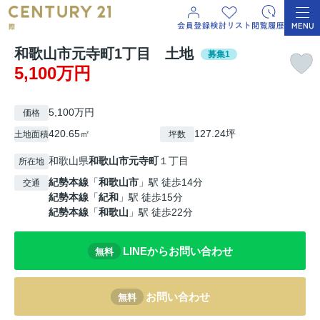
和歌山市元寺町1丁目 土地
募集1
5,100万円
5,100万円
価格
420.65㎡
127.24坪
土地面積
坪数
和歌山県
和歌山市
元寺町
１丁目
所在地
紀勢本線
「
和歌山市
」駅 徒歩14分
交通
紀勢本線
「
紀和
」駅 徒歩15分
紀勢本線
「
和歌山
」駅 徒歩22分
LINEからお問い合わせ
無料
お問い合わせ
無料