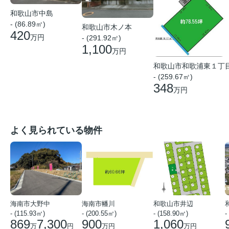
和歌山市中島
- (86.89㎡)
和歌山市木ノ本
420
万円
- (291.92㎡)
1,100
万円
和歌山市和歌浦東１丁
- (259.67㎡)
348
万円
よく見られている物件
海南市大野中
海南市幡川
和歌山市井辺
- (115.93㎡)
- (200.55㎡)
- (158.90㎡)
-
869
7,300
900
1,060
万
円
万円
万円