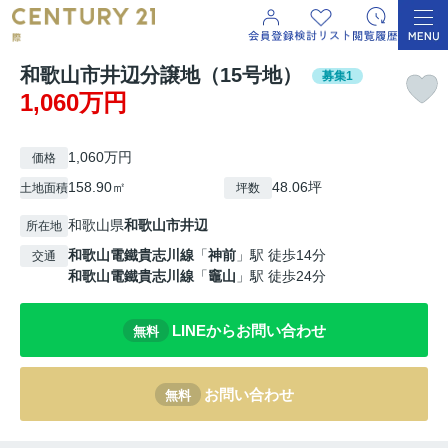
和歌山市井辺分譲地（15号地）
募集1
1,060万円
1,060万円
価格
158.90㎡
48.06坪
土地面積
坪数
和歌山県
和歌山市
井辺
所在地
和歌山電鐵貴志川線
「
神前
」駅 徒歩14分
交通
和歌山電鐵貴志川線
「
竈山
」駅 徒歩24分
LINEからお問い合わせ
無料
お問い合わせ
無料