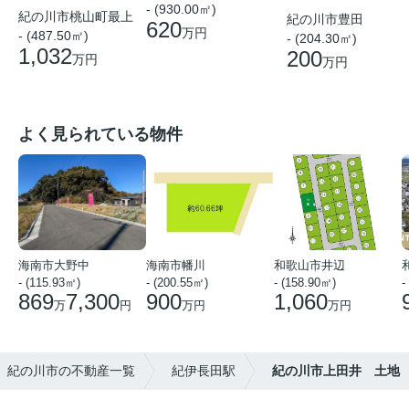
- (930.00㎡)
紀の川市桃山町最上
紀の川市豊田
620
万円
- (487.50㎡)
- (204.30㎡)
1,032
200
万円
万円
よく見られている物件
海南市大野中
海南市幡川
和歌山市井辺
- (115.93㎡)
- (200.55㎡)
- (158.90㎡)
-
869
7,300
900
1,060
万
円
万円
万円
紀の川市の不動産一覧
紀伊長田駅
紀の川市上田井 土地