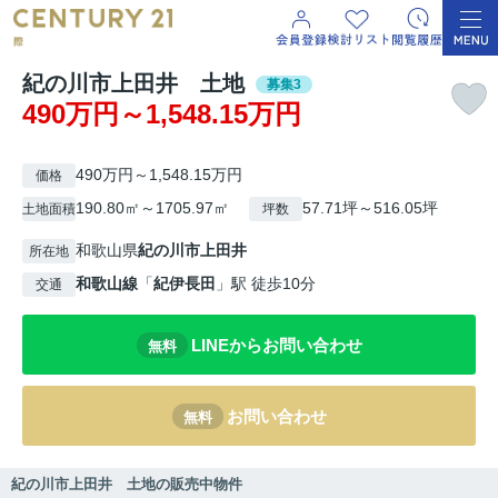
紀の川市上田井 土地
募集3
490万円～1,548.15万円
490万円～1,548.15万円
価格
190.80㎡～1705.97㎡
57.71坪～516.05坪
土地面積
坪数
和歌山県
紀の川市
上田井
所在地
和歌山線
「
紀伊長田
」駅 徒歩10分
交通
LINEからお問い合わせ
無料
お問い合わせ
無料
紀の川市上田井 土地の販売中物件