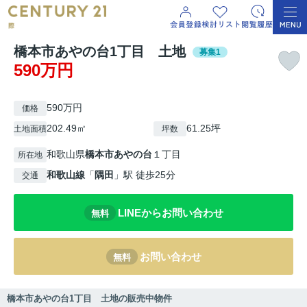
橋本市あやの台1丁目 土地
募集1
590万円
590万円
価格
202.49㎡
61.25坪
土地面積
坪数
和歌山県
橋本市
あやの台
１丁目
所在地
和歌山線
「
隅田
」駅 徒歩25分
交通
LINEからお問い合わせ
無料
お問い合わせ
無料
橋本市あやの台1丁目 土地の販売中物件