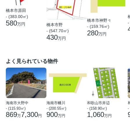
橋本市原田
- (383.00㎡)
橋本市神野々
580
-
万円
橋本市野
- (159.76㎡)
- (547.70㎡)
280
万円
430
万円
よく見られている物件
海南市大野中
海南市幡川
和歌山市井辺
- (115.93㎡)
- (200.55㎡)
- (158.90㎡)
-
869
7,300
900
1,060
万
円
万円
万円