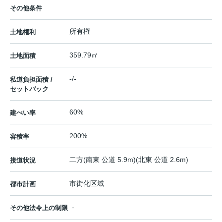
その他条件
所有権
土地権利
359.79㎡
土地面積
-/-
私道負担面積 /
セットバック
60%
建ぺい率
200%
容積率
二方(南東 公道 5.9m)(北東 公道 2.6m)
接道状況
市街化区域
都市計画
-
その他法令上の制限