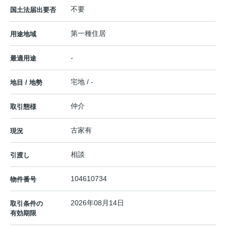
不要
国土法届出要否
第一種住居
用途地域
-
最適用途
宅地 / -
地目 / 地勢
仲介
取引態様
古家有
現況
相談
引渡し
104610734
物件番号
2026年08月14日
取引条件の
有効期限