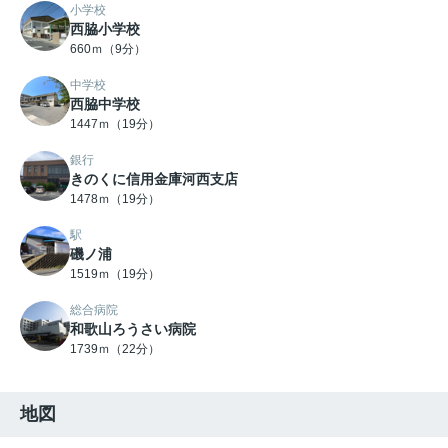
小学校
西脇小学校
660ｍ（9分）
中学校
西脇中学校
1447ｍ（19分）
銀行
きのくに信用金庫河西支店
1478ｍ（19分）
駅
磯ノ浦
1519ｍ（19分）
総合病院
和歌山ろうさい病院
1739ｍ（22分）
地図