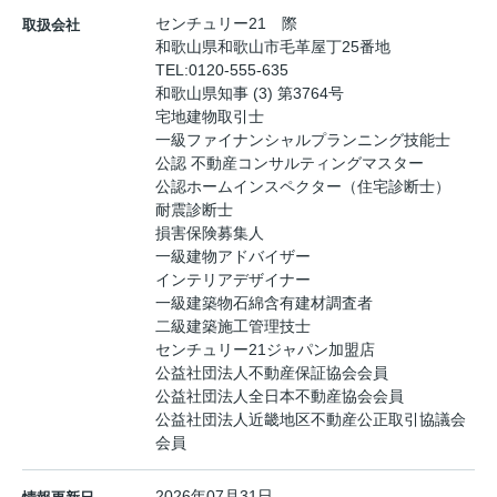
センチュリー21 際
取扱会社
和歌山県和歌山市毛革屋丁25番地
TEL:
0120-555-635
和歌山県知事 (3) 第3764号
宅地建物取引士
一級ファイナンシャルプランニング技能士
公認 不動産コンサルティングマスター
公認ホームインスペクター（住宅診断士）
耐震診断士
損害保険募集人
一級建物アドバイザー
インテリアデザイナー
一級建築物石綿含有建材調査者
二級建築施工管理技士
センチュリー21ジャパン加盟店
公益社団法人不動産保証協会会員
公益社団法人全日本不動産協会会員
公益社団法人近畿地区不動産公正取引協議会
会員
2026年07月31日