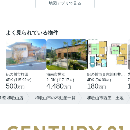
地図アプリで見る
よく見られている物件
紀の川市打田
海南市黒江
紀の川市貴志川町井ノ口
4DK (115.92㎡)
2LDK (117.17㎡)
4DK (94.00㎡)
7
500
4,480
180
万円
万円
万円
1際 和歌山店
和歌山市の不動産一覧
和歌山市西庄 土地