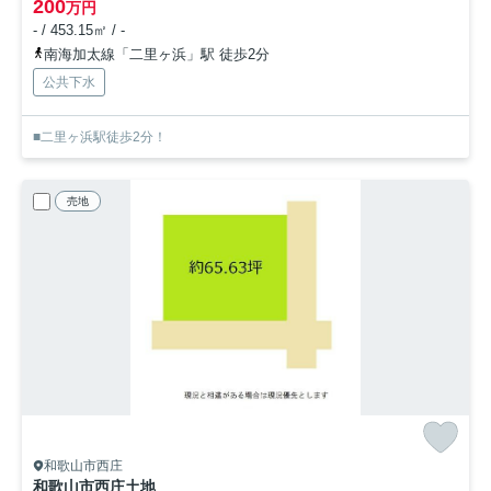
200
万円
- / 453.15㎡ / -
南海加太線「二里ヶ浜」駅 徒歩2分
公共下水
■二里ヶ浜駅徒歩2分！
売地
和歌山市西庄
和歌山市西庄土地