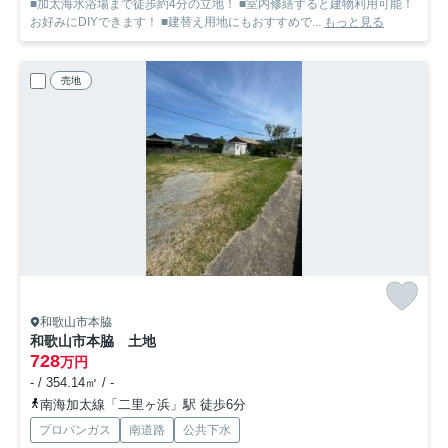
■加太海水浴場まで徒歩約4分の立地！ ■室内修繕すると建物利用可能！
お好みにDIYできます！ ■建替え用地にもおすすめで...
もっと見る
売地
和歌山市本脇
和歌山市本脇 土地
728
万円
- / 354.14㎡ / -
南海加太線「二里ヶ浜」駅 徒歩6分
プロパンガス
南道路
公共下水