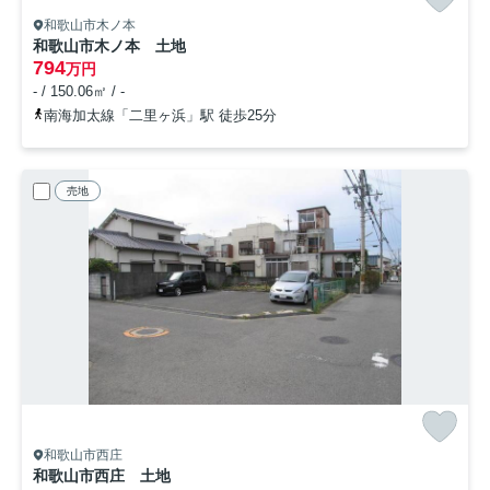
和歌山市木ノ本
和歌山市木ノ本 土地
794
万円
- / 150.06㎡ / -
南海加太線「二里ヶ浜」駅 徒歩25分
売地
和歌山市西庄
和歌山市西庄 土地