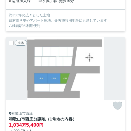
南海加太線「二里ヶ浜」駅 徒歩19分
約356坪の広々とした土地
資材置き場やアパート用地、介護施設用地等にも適しています
八幡前駅の利用便利
売地
和歌山市西庄
和歌山市西庄分譲地（1号地の内容）
1,034
5,400
万
円