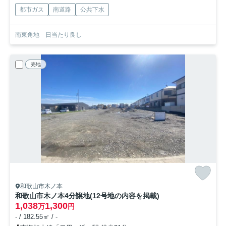
都市ガス
南道路
公共下水
南東角地 日当たり良し
売地
和歌山市木ノ本
和歌山市木ノ本4分譲地(12号地の内容を掲載)
1,038
1,300
万
円
- / 182.55㎡ / -