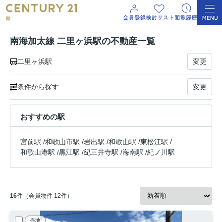
南海加太線 二里ヶ浜駅の不動産一覧
二里ヶ浜駅
変更
条件から探す
変更
おすすめの駅
宮前駅
/
和歌山市駅
/
岩出駅
/
和歌山駅
/
東松江駅
/
和歌山港駅
/
黒江駅
/
紀三井寺駅
/
海南駅
/
紀ノ川駅
16
件（会員物件 12件）
売地