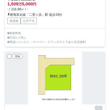
1,509
5,000
万
円
- / 216.99㎡ / -
南海加太線「二里ヶ浜」駅 徒歩19分
南道路
公共下水
■東南角地
■日当たり良し
■周辺にコンビニ・スーパー・ドラッグストアあり生活便利
売地