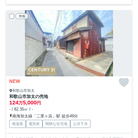
売地
NEW
和歌山市加太
和歌山市加太の売地
124
5,000
万
円
- / 82.35㎡ / -
南海加太線「二里ヶ浜」駅 徒歩49分
南道路
電気有
閑静な住宅地
公共下水