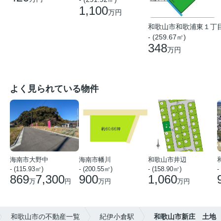
1,100
万円
和歌山市和歌浦東１丁
- (259.67㎡)
348
万円
よく見られている物件
海南市大野中
海南市幡川
和歌山市井辺
- (115.93㎡)
- (200.55㎡)
- (158.90㎡)
-
869
7,300
900
1,060
万
円
万円
万円
和歌山市の不動産一覧
紀伊小倉駅
和歌山市新庄 土地