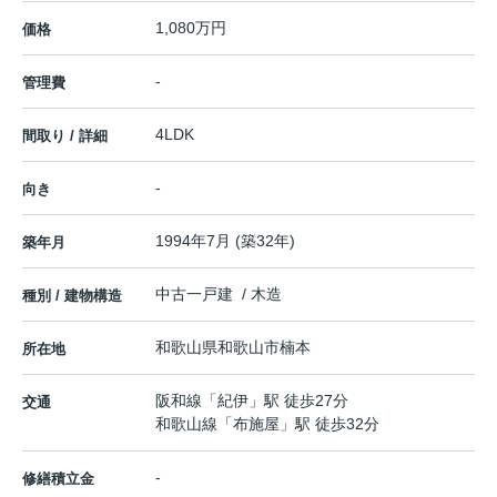
1,080万円
価格
-
管理費
4LDK
間取り / 詳細
-
向き
1994年7月 (築32年)
築年月
中古一戸建 / 木造
種別 / 建物構造
和歌山県
和歌山市
楠本
所在地
阪和線
「
紀伊
」駅 徒歩27分
交通
和歌山線
「
布施屋
」駅 徒歩32分
-
修繕積立金