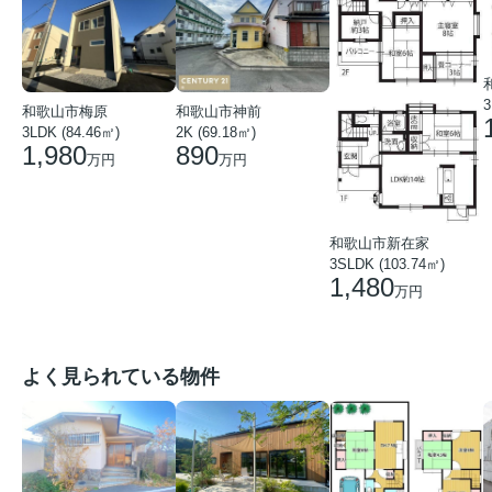
3
和歌山市梅原
和歌山市神前
3LDK (84.46㎡)
2K (69.18㎡)
1,980
890
万円
万円
和歌山市新在家
3SLDK (103.74㎡)
1,480
万円
よく見られている物件