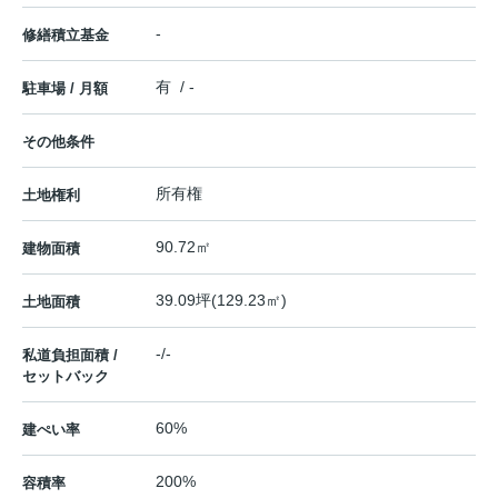
-
修繕積立基金
有 / -
駐車場 / 月額
その他条件
所有権
土地権利
90.72㎡
建物面積
39.09坪(129.23㎡)
土地面積
-/-
私道負担面積 /
セットバック
60%
建ぺい率
200%
容積率