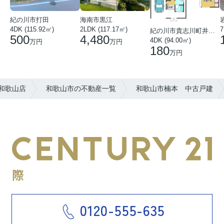
紀の川市打田
海南市黒江
4DK (115.92㎡)
7
2LDK (117.17㎡)
紀の川市貴志川町井ノ口
500
4,480
4DK (94.00㎡)
万円
万円
180
万円
和歌山店
和歌山市の不動産一覧
和歌山市楠本 中古戸建
0120-555-635