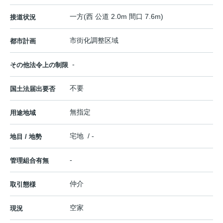
一方(西 公道 2.0m 間口 7.6m)
接道状況
市街化調整区域
都市計画
-
その他法令上の制限
不要
国土法届出要否
無指定
用途地域
宅地 / -
地目 / 地勢
-
管理組合有無
仲介
取引態様
空家
現況