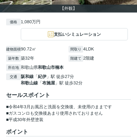
【外観】
1,080万円
価格
支払いシミュレーション
90.72㎡
4LDK
建物面積
間取り
築32年
2階建
築年数
階建て
和歌山県
和歌山市
楠本
所在地
阪和線
「
紀伊
」駅 徒歩27分
交通
和歌山線
「
布施屋
」駅 徒歩32分
セールスポイント
■令和4年3月お風呂と洗面を交換後、未使用のままです
■ガスコンロも交換後あまり使用されておりません
■平成30年外壁塗装
ポイント