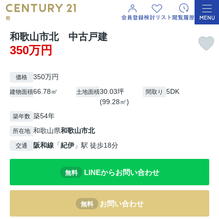
和歌山市北 中古戸建
350万円
350万円
価格
66.78㎡
30.03坪
5DK
建物面積
土地面積
間取り
(99.28㎡)
築54年
築年数
和歌山県
和歌山市
北
所在地
阪和線
「
紀伊
」駅 徒歩18分
交通
LINEからお問い合わせ
無料
お問い合わせ
無料