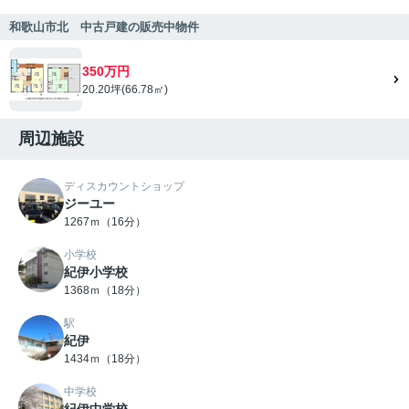
和歌山市北 中古戸建の販売中物件
350万円
20.20坪(66.78㎡)
周辺施設
ディスカウントショップ
ジーユー
1267ｍ（16分）
小学校
紀伊小学校
1368ｍ（18分）
駅
紀伊
1434ｍ（18分）
中学校