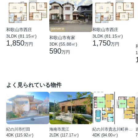
和歌山市西庄
和歌山市西庄
3LDK (81.15㎡)
3LDK (81.15㎡)
和歌山市有家
1,850
1,750
3DK (55.88㎡)
万円
万円
590
万円
1
よく見られている物件
紀の川市打田
海南市黒江
紀の川市貴志川町井ノ口
4DK (115.92㎡)
2LDK (117.17㎡)
4DK (94.00㎡)
7