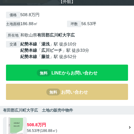
【外観】
508.8万円
価格
186.88㎡
56.53坪
土地面積
坪数
和歌山県
有田郡広川町
大字広
所在地
紀勢本線
「
湯浅
」駅 徒歩10分
交通
紀勢本線
「
広川ビーチ
」駅 徒歩33分
紀勢本線
「
藤並
」駅 徒歩52分
LINEからお問い合わせ
無料
お問い合わせ
無料
有田郡広川町大字広 土地の販売中物件
508.8万円
56.53坪(186.88㎡)