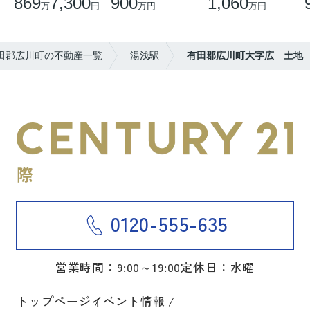
869
7,300
900
1,060
万
円
万円
万円
田郡広川町の不動産一覧
湯浅駅
有田郡広川町大字広 土地
0120-555-635
営業時間：9:00～19:00
定休日：水曜
トップページ
イベント情報