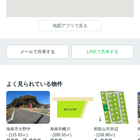
地図アプリで見る
メールで共有する
LINEで共有する
よく見られている物件
海南市大野中
海南市幡川
和歌山市井辺
- (115.93㎡)
- (200.55㎡)
- (158.90㎡)
-