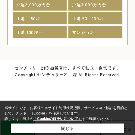
戸建2,000万円台
戸建3,000万円台
土地 ～50坪
土地 50～100坪
土地 100坪～
マンション
センチュリー21の加盟店は、すべて独立・自営です。
Copyright センチュリー21 際 All Rights Reserved.
当サイトでは、お客様の当サイト利用状況把握、サービス向上検討を目的と
して、クッキー（Cookie）を使用しています。
詳しくは、当社の
「Cookieの取扱いについて」
をご確認ください。
LINE
売却査定
電話
お問い合わせ
閉じる