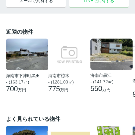
メールで共有する
LINEで共有する
近隣の物件
海南市黒江
海南市下津町黒田
海南市椋木
- (141.72㎡)
- (163.17㎡)
- (1281.00㎡)
550
700
775
-
万円
万円
万円
よく見られている物件