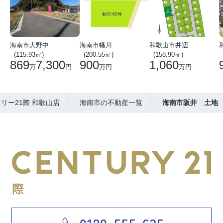
海南市大野中
海南市幡川
和歌山市井辺
- (115.93㎡)
- (200.55㎡)
- (158.90㎡)
-
869
7,300
900
1,060
万
円
万円
万円
リー21際 和歌山店
海南市の不動産一覧
海南市阪井 土地