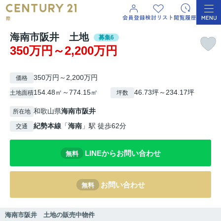
海南市阪井 土地
募集6
350万円～2,200万円
350万円～2,200万円
価格
154.48㎡～774.15㎡
46.73坪～234.17坪
土地面積
坪数
和歌山県
海南市
阪井
所在地
紀勢本線
「
海南
」駅 徒歩62分
交通
LINEからお問い合わせ
無料
お問い合わせ
無料
海南市阪井 土地の販売中物件