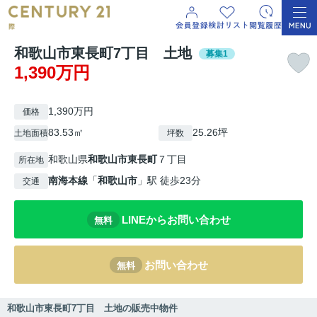
和歌山市東長町7丁目 土地
募集1
1,390万円
1,390万円
価格
83.53㎡
25.26坪
土地面積
坪数
和歌山県
和歌山市
東長町
７丁目
所在地
南海本線
「
和歌山市
」駅 徒歩23分
交通
LINEからお問い合わせ
無料
お問い合わせ
無料
和歌山市東長町7丁目 土地の販売中物件