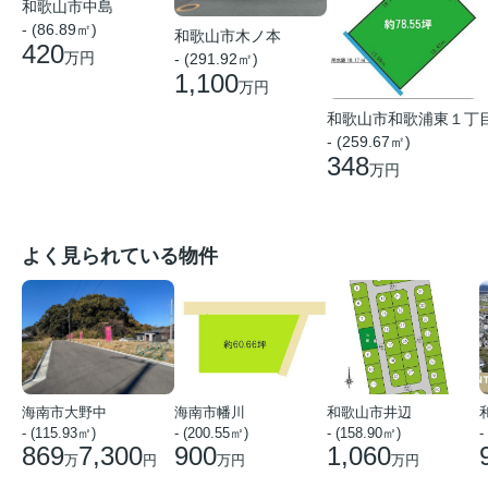
和歌山市中島
- (86.89㎡)
和歌山市木ノ本
420
万円
- (291.92㎡)
1,100
万円
和歌山市和歌浦東１丁
- (259.67㎡)
348
万円
よく見られている物件
海南市大野中
海南市幡川
和歌山市井辺
- (115.93㎡)
- (200.55㎡)
- (158.90㎡)
-
869
7,300
900
1,060
万
円
万円
万円