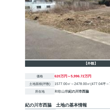
【外観】
620万円～5,996.72万円
価格
1577.00㎡～2478.00㎡(477.04坪～
土地面積(坪数)
和歌山県
紀の川市
西脇
所在地
紀の川市西脇 土地の基本情報