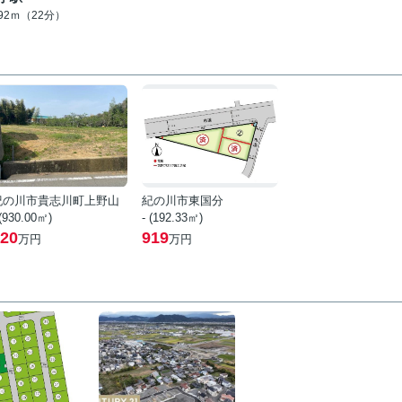
692ｍ（22分）
紀の川市貴志川町上野山
紀の川市東国分
 (930.00㎡)
- (192.33㎡)
20
919
万円
万円