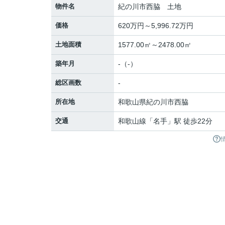
物件名
紀の川市西脇 土地
価格
620万円～5,996.72万円
土地面積
1577.00㎡～2478.00㎡
築年月
-（-）
総区画数
-
所在地
和歌山県
紀の川市
西脇
交通
和歌山線
「
名手
」駅 徒歩22分