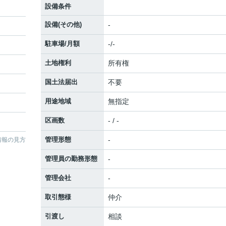
設備条件
設備(その他)
-
駐車場/月額
-/-
土地権利
所有権
国土法届出
不要
用途地域
無指定
区画数
- / -
管理形態
-
情報の見方
管理員の勤務形態
-
管理会社
-
取引態様
仲介
引渡し
相談