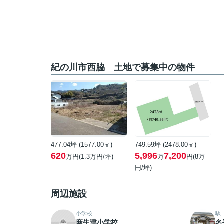
紀の川市西脇 土地で募集中の物件
477.04坪 (1577.00㎡)
749.59坪 (2478.00㎡)
620
5,996
7,200
万円(1.3万円/坪)
万
円(8万
円/坪)
周辺施設
小学校
駅
麻生津小学校
名