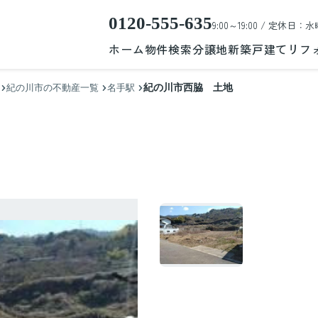
0120-555-635
9:00～19:00 / 定休日：水
ホーム
物件検索
分譲地
新築戸建て
リフ
紀の川市西脇 土地
紀の川市の不動産一覧
名手駅