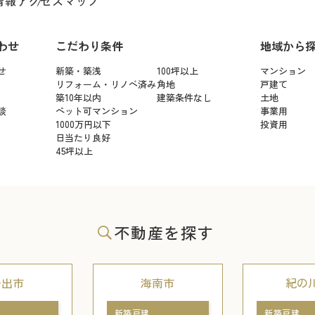
情報
アクセスマップ
わせ
こだわり条件
地域から
せ
新築・築浅
100坪以上
マンション
リフォーム・リノベ済み
角地
戸建て
築10年以内
建築条件なし
土地
談
ペット可マンション
事業用
1000万円以下
投資用
日当たり良好
45坪以上
不動産を探す
岩出市
海南市
紀の
新築戸建
新築戸建