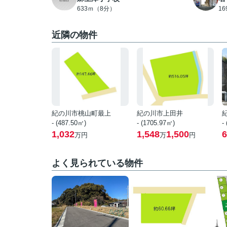
633ｍ（8分）
1
近隣の物件
紀の川市桃山町最上
紀の川市上田井
- (487.50㎡)
- (1705.97㎡)
-
1,032
1,548
1,500
6
万円
万
円
よく見られている物件