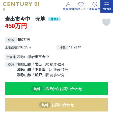
岩出市今中 売地
募集1
450万円
450万円
価格
136.25㎡
41.21坪
土地面積
坪数
和歌山県
岩出市
今中
所在地
和歌山線
「
岩出
」駅 徒歩42分
交通
和歌山線
「
下井阪
」駅 徒歩47分
和歌山線
「
船戸
」駅 徒歩52分
LINEからお問い合わせ
無料
お問い合わせ
無料