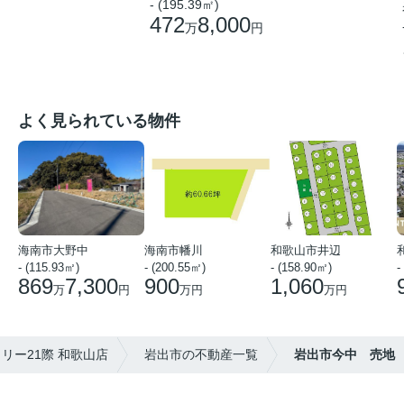
- (195.39㎡)
472
8,000
万
円
よく見られている物件
海南市大野中
海南市幡川
和歌山市井辺
- (115.93㎡)
- (200.55㎡)
- (158.90㎡)
-
869
7,300
900
1,060
万
円
万円
万円
リー21際 和歌山店
岩出市の不動産一覧
岩出市今中 売地