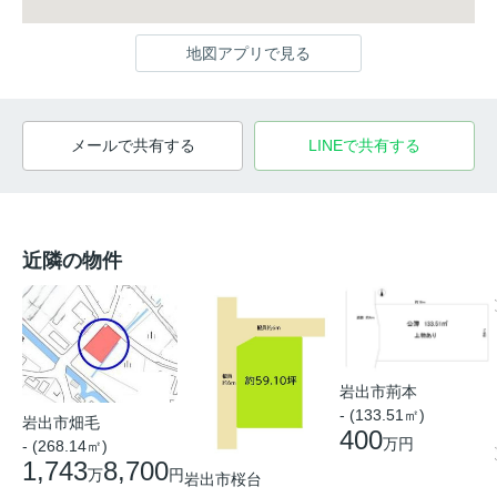
地図アプリで見る
メールで共有する
LINEで共有する
近隣の物件
岩出市荊本
- (133.51㎡)
岩出市畑毛
400
万円
- (268.14㎡)
1,743
8,700
万
円
岩出市桜台