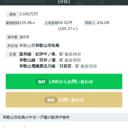
【外観】
3,590万円
価格
125.86㎡
50.02坪
4SLDK
建物面積
土地面積
間取り
(165.37㎡)
築6年
築年数
和歌山県
和歌山市
松島
所在地
阪和線
「
紀伊中ノ島
」駅 徒歩26分
交通
和歌山線
「
田井ノ瀬
」駅 徒歩30分
和歌山電鐵貴志川線
「
日前宮
」駅 徒歩32分
LINEからお問い合わせ
無料
お問い合わせ
無料
和歌山市松島の中古一戸建の販売中物件