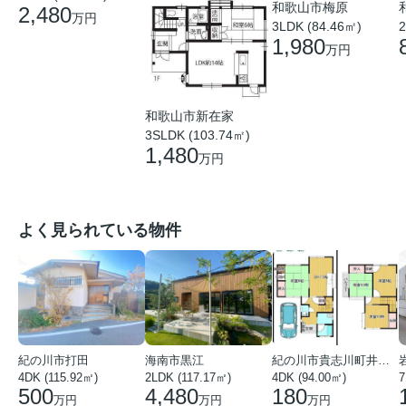
和歌山市梅原
2,480
万円
3LDK (84.46㎡)
2
1,980
万円
和歌山市新在家
3SLDK (103.74㎡)
1,480
万円
よく見られている物件
紀の川市打田
海南市黒江
紀の川市貴志川町井ノ口
4DK (115.92㎡)
2LDK (117.17㎡)
4DK (94.00㎡)
7
500
4,480
180
万円
万円
万円