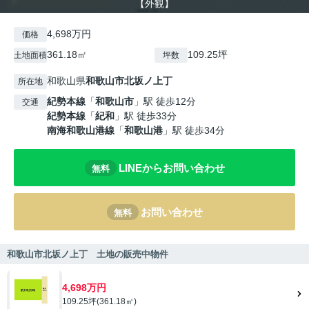
【外観】
4,698万円
価格
361.18㎡
109.25坪
土地面積
坪数
和歌山県
和歌山市
北坂ノ上丁
所在地
紀勢本線
「
和歌山市
」駅 徒歩12分
交通
紀勢本線
「
紀和
」駅 徒歩33分
南海和歌山港線
「
和歌山港
」駅 徒歩34分
LINEからお問い合わせ
無料
お問い合わせ
無料
和歌山市北坂ノ上丁 土地の販売中物件
4,698万円
109.25坪(361.18㎡)