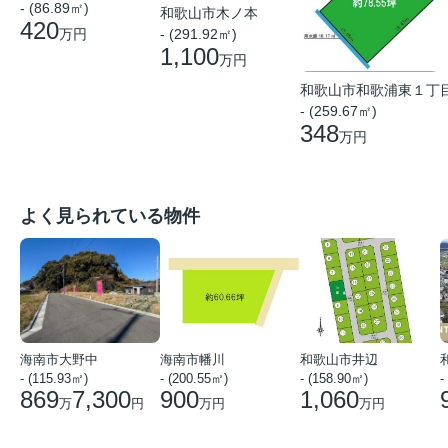
- (86.89㎡)
和歌山市木ノ本
420
万円
- (291.92㎡)
1,100
万円
和歌山市和歌浦東１丁
- (259.67㎡)
348
万円
よく見られている物件
海南市大野中
海南市幡川
和歌山市井辺
- (115.93㎡)
- (200.55㎡)
- (158.90㎡)
-
869
7,300
900
1,060
万
円
万円
万円