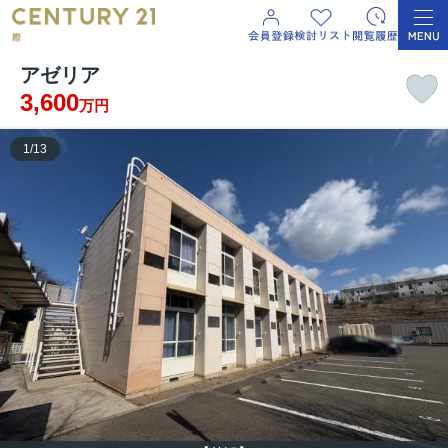
アゼリア
3,600
万円
1
/
13