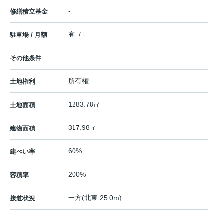
-
修繕積立基金
有 / -
駐車場 / 月額
その他条件
所有権
土地権利
1283.78㎡
土地面積
317.98㎡
建物面積
60%
建ぺい率
200%
容積率
一方(北東 25.0m)
接道状況