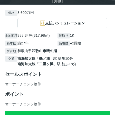
【外観】
3,600万円
価格
支払いシミュレーション
388.34坪(317.98㎡)
1K
土地面積
間取り
築27年
-/2階建
築年数
所在階
和歌山県
和歌山市
磯の浦
所在地
南海加太線
「
磯ノ浦
」駅 徒歩10分
交通
南海加太線
「
二里ヶ浜
」駅 徒歩18分
セールスポイント
オーナーチェンジ物件
ポイント
オーナーチェンジ物件