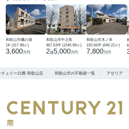
和歌山市磯の浦
和歌山市中之島
和歌山市木ノ本
1K (317.98㎡)
467.63坪 (1545.89㎡)
193.66坪 (640.22㎡)
8
3,600
2
5,000
7,800
万円
億
万円
万円
チュリー21際 和歌山店
和歌山市の不動産一覧
アゼリア