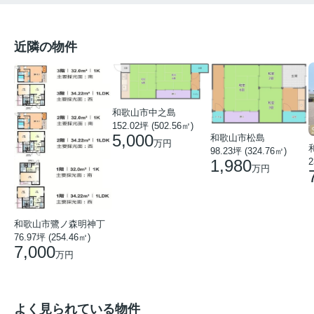
近隣の物件
和歌山市中之島
152.02坪 (502.56㎡)
5,000
和歌山市松島
万円
98.23坪 (324.76㎡)
1,980
2
万円
和歌山市鷺ノ森明神丁
76.97坪 (254.46㎡)
7,000
万円
よく見られている物件