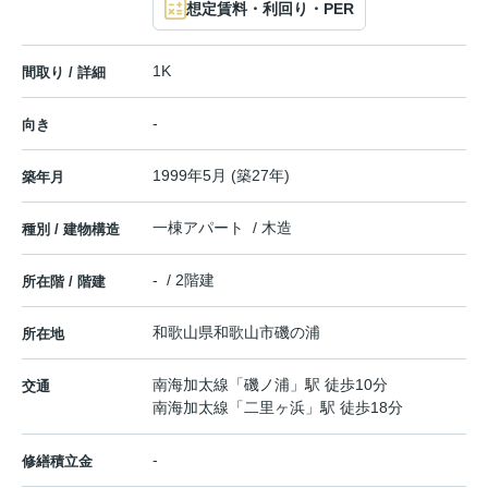
想定賃料・利回り・PER
1K
間取り / 詳細
-
向き
1999年5月 (築27年)
築年月
一棟アパート / 木造
種別 / 建物構造
- / 2階建
所在階 / 階建
和歌山県
和歌山市
磯の浦
所在地
南海加太線
「
磯ノ浦
」駅 徒歩10分
交通
南海加太線
「
二里ヶ浜
」駅 徒歩18分
-
修繕積立金