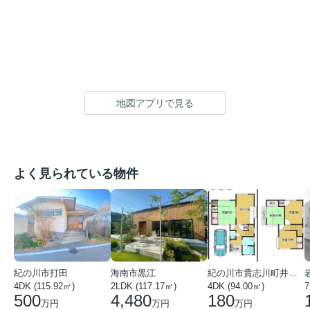
地図アプリで見る
よく見られている物件
紀の川市打田
海南市黒江
紀の川市貴志川町井ノ口
4DK (115.92㎡)
2LDK (117.17㎡)
4DK (94.00㎡)
7
500
4,480
180
万円
万円
万円