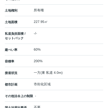
所有権
土地権利
227.95㎡
土地面積
-/-
私道負担面積 /
セットバック
60%
建ぺい率
200%
容積率
一方(東 私道 4.0m)
接道状況
市街化区域
都市計画
-
その他法令上の制限
不要
国土法届出要否