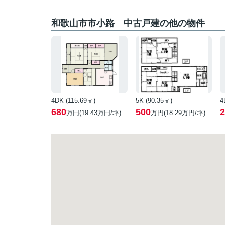
和歌山市市小路 中古戸建の他の物件
4DK (115.69㎡)
5K (90.35㎡)
4
680
500
2
万円(
19.43
万円/坪)
万円(
18.29
万円/坪)