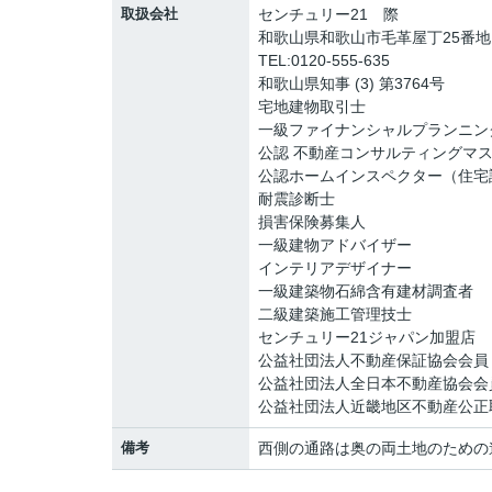
取扱会社
センチュリー21 際
和歌山県和歌山市毛革屋丁25番
TEL:0120-555-635
和歌山県知事 (3) 第3764号
宅地建物取引士
一級ファイナンシャルプランニン
公認 不動産コンサルティングマ
公認ホームインスペクター（住宅
耐震診断士
損害保険募集人
一級建物アドバイザー
インテリアデザイナー
一級建築物石綿含有建材調査者
二級建築施工管理技士
センチュリー21ジャパン加盟店
公益社団法人不動産保証協会会員
公益社団法人全日本不動産協会会
公益社団法人近畿地区不動産公正
備考
西側の通路は奥の両土地のための