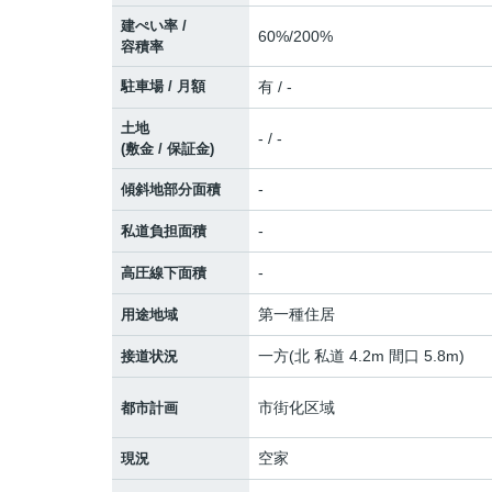
建ぺい率 /
60%/200%
容積率
駐車場 / 月額
有 / -
土地
- / -
(敷金 / 保証金)
-
傾斜地部分面積
-
私道負担面積
-
高圧線下面積
第一種住居
用途地域
一方(北 私道 4.2m 間口 5.8m)
接道状況
市街化区域
都市計画
空家
現況