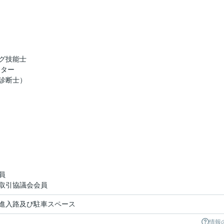
地
グ技能士
スター
診断士）
員
取引協議会会員
進入路及び駐車スペース
情報