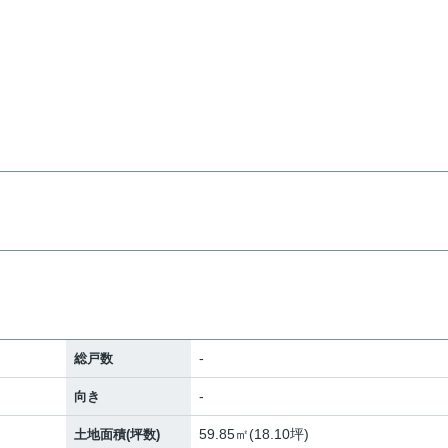
-
総戸数
-
向き
59.85㎡(18.10坪)
土地面積(坪数)