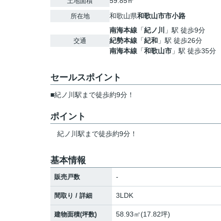
59.85㎡
土地面積
和歌山県
和歌山市
市小路
所在地
南海本線
「
紀ノ川
」駅 徒歩9分
紀勢本線
「
紀和
」駅 徒歩26分
交通
南海本線
「
和歌山市
」駅 徒歩35分
セールスポイント
■紀ノ川駅まで徒歩約9分！
ポイント
紀ノ川駅まで徒歩約9分！
基本情報
-
販売戸数
3LDK
間取り / 詳細
58.93㎡(17.82坪)
建物面積(坪数)