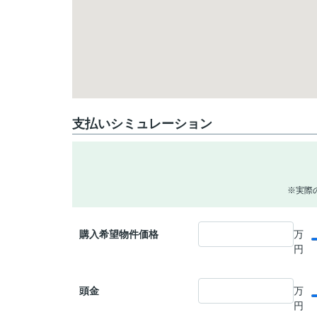
支払いシミュレーション
※実際
購入希望物件価格
万
円
頭金
万
円