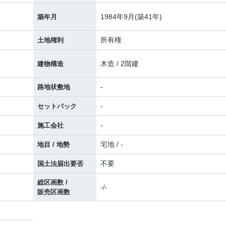
1984年9月(築41年)
築年月
所有権
土地権利
木造 / 2階建
建物構造
-
路地状敷地
-
セットバック
-
施工会社
宅地 / -
地目 / 地勢
不要
国土法届出要否
総区画数 /
-/-
販売区画数