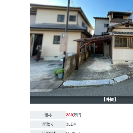
【外観】
280
万円
価格
3LDK
間取り