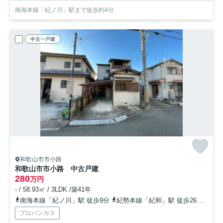
南海本線「紀ノ川」駅まで徒歩約4分
中古一戸建
和歌山市市小路
和歌山市市小路 中古戸建
280
万円
- / 58.93㎡ / 3LDK /築41年
南海本線「紀ノ川」駅 徒歩9分
紀勢本線「紀和」駅 徒歩26分
南海
プロパンガス