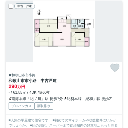
中古一戸建
和歌山市市小路
和歌山市市小路 中古戸建
290
万円
- / 61.85㎡ / 4DK /築60年
南海本線「紀ノ川」駅 徒歩7分
紀勢本線「紀和」駅 徒歩21分
紀勢
プロパンガス
汲取排水
■人気の平屋建て住宅です！ ■初めてのマイホームや収益物件にいかが
でしょうか。 ■紀の川駅、スーパーまで徒歩圏内の好立地...
もっと見る