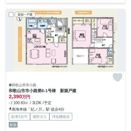
新築一戸建
和歌山市市小路
和歌山市市小路第6-1号棟 新築戸建
2,390
万円
- / 100.83㎡ / 3LDK /予定
南海本線「紀ノ川」駅 徒歩4分
駐車2台可
都市ガス
浄化槽排水
新築