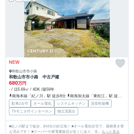
NEW
和歌山市市小路
和歌山市市小路 中古戸建
680
万円
- / 115.69㎡ / 4DK /築59年
南海本線「紀ノ川」駅 徒歩8分
南海加太線「東松江」駅 徒歩35分
駐車2台可
オール電化
システムキッチン
浴室乾燥機
TVモニタ付インターホン
独立洗面台
■紀ノ川駅まで徒歩、約4分の好立地！ ■オール電化住宅で、屋根葺き替
え済みです！ ■スーパーや家電量販店が近くにあり、生...
もっと見る