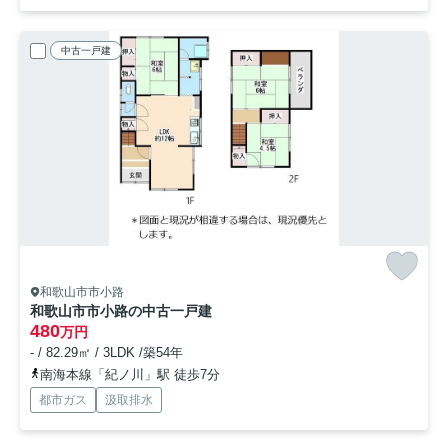
中古一戸建
和歌山市市小路
和歌山市市小路の中古一戸建
480
万円
- / 82.29㎡ / 3LDK /築54年
南海本線「紀ノ川」駅 徒歩7分
都市ガス
汲取排水