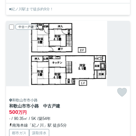
■紀ノ川駅まで徒歩約9分！
中古一戸建
和歌山市市小路
和歌山市市小路 中古戸建
500
万円
- / 90.35㎡ / 5K /築54年
南海本線「紀ノ川」駅 徒歩5分
都市ガス
汲取排水