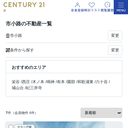
市小路の不動産一覧
市小路
変更
条件から探す
変更
おすすめのエリア
栄谷
/
西庄
/
木ノ本
/
鳴神
/
有本
/
園部
/
和歌浦東
/
六十谷
/
城山台
/
紀三井寺
7
件（会員物件 4件）
中古一戸建