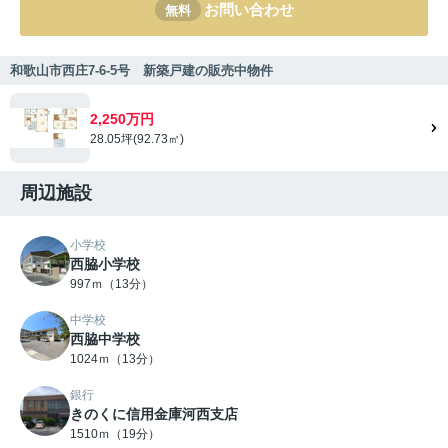
お問い合わせ
無料
和歌山市西庄7-6-5号 新築戸建の販売中物件
2,250万円
28.05坪(92.73㎡)
周辺施設
小学校
西脇小学校
997ｍ（13分）
中学校
西脇中学校
1024ｍ（13分）
銀行
きのくに信用金庫河西支店
1510ｍ（19分）