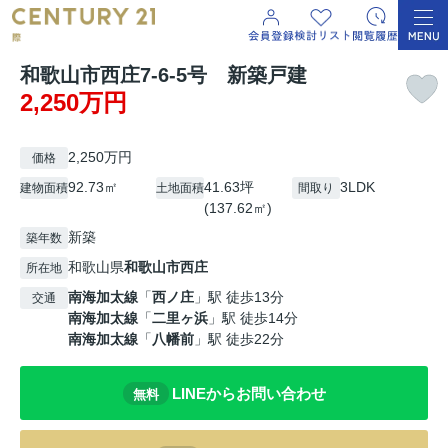
和歌山市西庄7-6-5号 新築戸建
2,250万円
2,250万円
価格
92.73㎡
41.63坪
3LDK
建物面積
土地面積
間取り
(137.62㎡)
新築
築年数
和歌山県
和歌山市
西庄
所在地
南海加太線
「
西ノ庄
」駅 徒歩13分
交通
南海加太線
「
二里ヶ浜
」駅 徒歩14分
南海加太線
「
八幡前
」駅 徒歩22分
LINEからお問い合わせ
無料