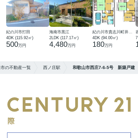
紀の川市打田
海南市黒江
紀の川市貴志川町井ノ口
4DK (115.92㎡)
2LDK (117.17㎡)
4DK (94.00㎡)
7
500
4,480
180
万円
万円
万円
山市の不動産一覧
西ノ庄駅
和歌山市西庄7-6-5号 新築戸建