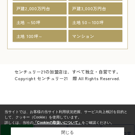
戸建2,000万円台
戸建3,000万円台
土地 ～50坪
土地 50～100坪
土地 100坪～
マンション
センチュリー21の加盟店は、すべて独立・自営です。
Copyright センチュリー21 際 All Rights Reserved.
当サイトでは、お客様の当サイト利用状況把握、サービス向上検討を目的と
して、クッキー（Cookie）を使用しています。
詳しくは、当社の
「Cookieの取扱いについて」
をご確認ください。
LINE
売却査定
電話
お問い合わせ
閉じる