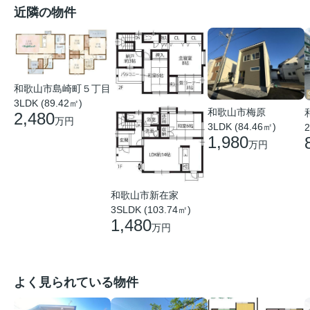
近隣の物件
和歌山市島崎町５丁目
3LDK (89.42㎡)
和歌山市梅原
2,480
万円
3LDK (84.46㎡)
2
1,980
万円
和歌山市新在家
3SLDK (103.74㎡)
1,480
万円
よく見られている物件