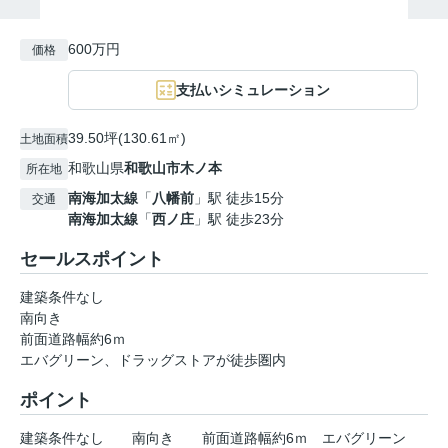
600万円
価格
支払いシミュレーション
39.50坪(130.61㎡)
土地面積
和歌山県
和歌山市
木ノ本
所在地
南海加太線
「
八幡前
」駅 徒歩15分
交通
南海加太線
「
西ノ庄
」駅 徒歩23分
セールスポイント
建築条件なし
南向き
前面道路幅約6ｍ
エバグリーン、ドラッグストアが徒歩圏内
ポイント
建築条件なし
南向き
前面道路幅約6ｍ
エバグリーン