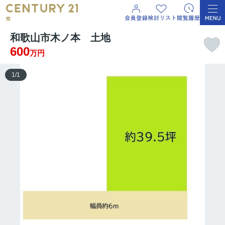
和歌山市木ノ本 土地
600
万円
1
/
1