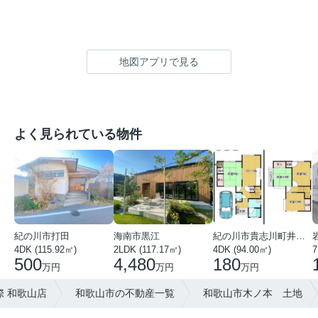
地図アプリで見る
よく見られている物件
紀の川市打田
海南市黒江
紀の川市貴志川町井ノ口
4DK (115.92㎡)
2LDK (117.17㎡)
4DK (94.00㎡)
7
500
4,480
180
万円
万円
万円
 和歌山店
和歌山市の不動産一覧
和歌山市木ノ本 土地