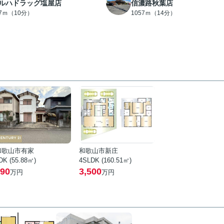
ルハドラッグ塩屋店
信濃路秋葉店
97ｍ（10分）
1057ｍ（14分）
和歌山市有家
和歌山市新庄
DK (55.88㎡)
4SLDK (160.51㎡)
90
3,500
万円
万円