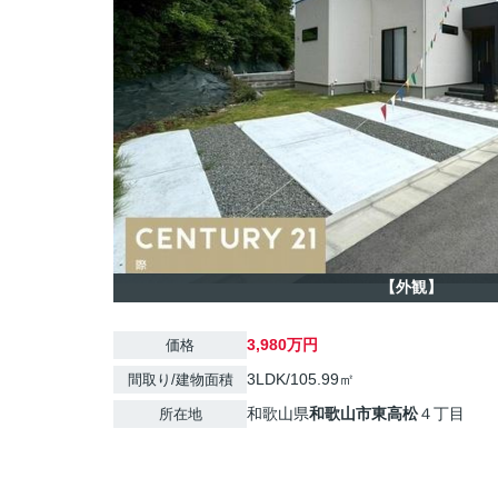
【外観】
3,980万円
価格
3LDK/105.99㎡
間取り/建物面積
和歌山県
和歌山市
東高松
４丁目
所在地