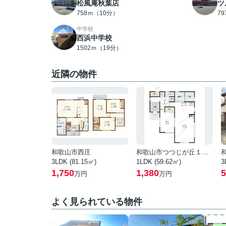
松風庵秋葉店
ツ
758ｍ（10分）
7
中学校
西浜中学校
1502ｍ（19分）
近隣の物件
和歌山市西庄
和歌山市つつじが丘１丁目
3LDK (81.15㎡)
1LDK (59.62㎡)
3
1,750
1,380
5
万円
万円
よく見られている物件