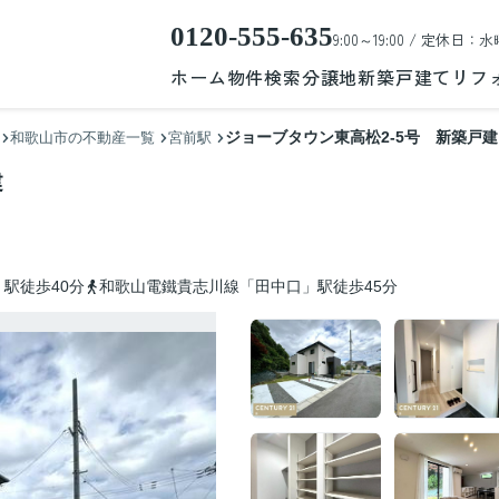
0120-555-635
9:00～19:00 / 定休日：水
ホーム
物件検索
分譲地
新築戸建て
リフ
ジョーブタウン東高松2-5号 新築戸建
和歌山市の不動産一覧
宮前駅
建
駅徒歩40分
和歌山電鐵貴志川線「田中口」駅徒歩45分