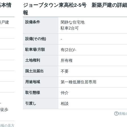
基本情
ジョーブタウン東高松2-5号 新築戸建の詳
報
築戸建
設備条件
閑静な住宅地
駐車2台可
設備(その他)
-
駐車場/月額
有(2台)/-
土地権利
所有権
国土法届出
不要
用途地域
第一種低層住居専用
取引態様
仲介
分
引渡し
相談
 徒歩
情報
情報の見方