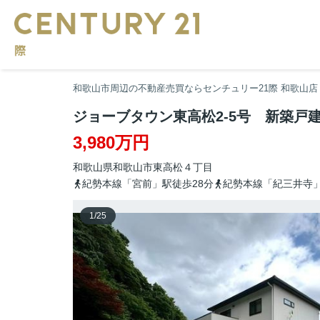
和歌山市周辺の不動産売買ならセンチュリー21際 和歌山店
ジョーブタウン東高松2-5号 新築戸
3,980万円
和歌山県
和歌山市
東高松
４丁目
紀勢本線「宮前」駅徒歩28分
紀勢本線「紀三井寺」
1
/
25