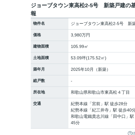
ジョーブタウン東高松2-5号 新築戸建の
報
物件名
ジョーブタウン東高松2-5号 新
価格
3,980万円
建物面積
105.99㎡
土地面積
53.09坪(175.52㎡)
築年月
2025年10月（新築）
総戸数
-
所在地
和歌山県
和歌山市
東高松
４丁目
交通
紀勢本線
「
宮前
」駅 徒歩28分
紀勢本線
「
紀三井寺
」駅 徒歩40
和歌山電鐵貴志川線
「
田中口
」駅
45分