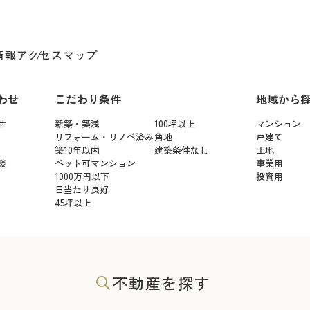
情報
アクセスマップ
わせ
こだわり条件
地域から
せ
新築・築浅
100坪以上
マンション
リフォーム・リノベ済み
角地
戸建て
築10年以内
建築条件なし
土地
談
ペット可マンション
事業用
1000万円以下
投資用
日当たり良好
45坪以上
不動産を探す