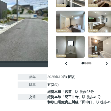
2025年10月(新築)
築年
有(2台)
駐車
紀勢本線
「
宮前
」駅 徒歩28分
紀勢本線
「
紀三井寺
」駅 徒歩40分
交通
和歌山電鐵貴志川線
「
田中口
」駅 徒歩4