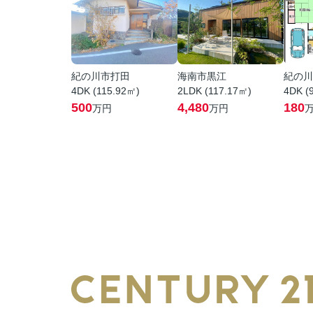
紀の川市打田
海南市黒江
紀の川
4DK (115.92㎡)
2LDK (117.17㎡)
4DK (
500
4,480
180
万円
万円