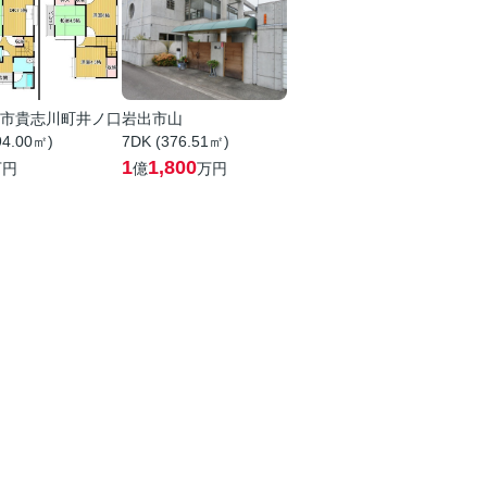
市貴志川町井ノ口
岩出市山
94.00㎡)
7DK (376.51㎡)
1
1,800
万円
億
万円