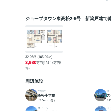
ジョーブタウン東高松2-5号 新築戸建で
32.06坪 (105.99㎡)
3,980
万円(124.14万円/
坪)
周辺施設
小学校
ス
高松小学校
ス
327ｍ（5分）
4
スイーツ
ド