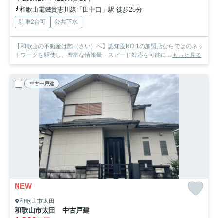
和歌山電鐵貴志川線「田中口」駅 徒歩25分
駐車2台可
公共下水
【和歌山の不動産は際（さい）へ】認知度NO.1の加盟店ならではのネッ
トワークを駆使し、豊富な情報量・スピード対応を可能に...
もっと見る
中古一戸建
NEW
和歌山市太田
和歌山市太田 中古戸建