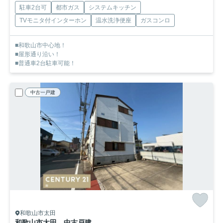
駐車2台可
都市ガス
システムキッチン
TVモニタ付インターホン
温水洗浄便座
ガスコンロ
■和歌山市中心地！
■屋形通り沿い！
■普通車2台駐車可能！
中古一戸建
和歌山市太田
和歌山市太田 中古戸建