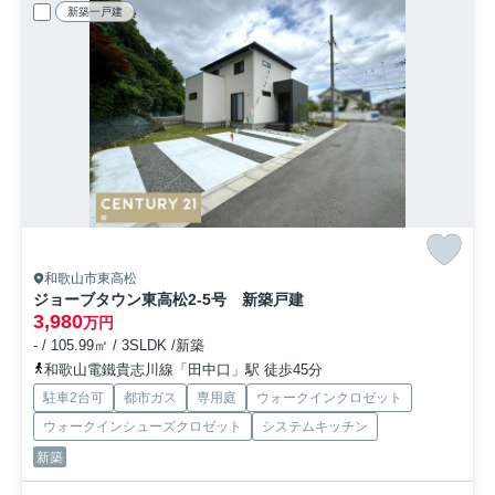
新築一戸建
和歌山市東高松
ジョーブタウン東高松2-5号 新築戸建
3,980
万円
- / 105.99㎡ / 3SLDK /新築
和歌山電鐵貴志川線「田中口」駅 徒歩45分
駐車2台可
都市ガス
専用庭
ウォークインクロゼット
ウォークインシューズクロゼット
システムキッチン
新築