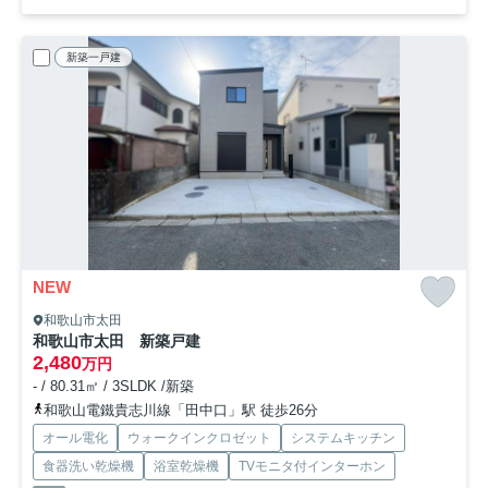
新築一戸建
NEW
和歌山市太田
和歌山市太田 新築戸建
2,480
万円
- / 80.31㎡ / 3SLDK /新築
和歌山電鐵貴志川線「田中口」駅 徒歩26分
オール電化
ウォークインクロゼット
システムキッチン
食器洗い乾燥機
浴室乾燥機
TVモニタ付インターホン