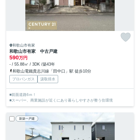
和歌山市有家
和歌山市有家 中古戸建
590
万円
- / 55.88㎡ / 3DK /築43年
和歌山電鐵貴志川線「田中口」駅 徒歩10分
プロパンガス
汲取排水
■前面道路6ｍ！
■スーパー、商業施設が近くにあり暮らしやすさが整う住環境
新築一戸建