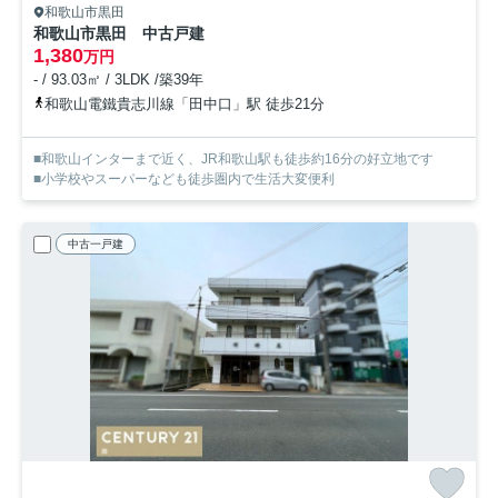
和歌山市黒田
和歌山市黒田 中古戸建
1,380
万円
- / 93.03㎡ / 3LDK /築39年
和歌山電鐵貴志川線「田中口」駅 徒歩21分
■和歌山インターまで近く、JR和歌山駅も徒歩約16分の好立地です
■小学校やスーパーなども徒歩圏内で生活大変便利
中古一戸建