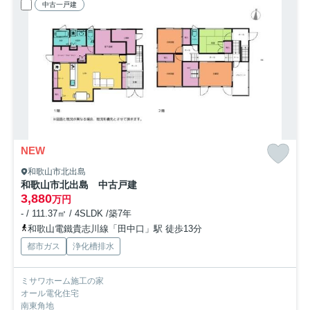
中古一戸建
NEW
和歌山市北出島
和歌山市北出島 中古戸建
3,880
万円
- / 111.37㎡ / 4SLDK /築7年
和歌山電鐵貴志川線「田中口」駅 徒歩13分
都市ガス
浄化槽排水
ミサワホーム施工の家
オール電化住宅
南東角地