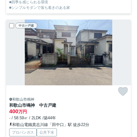
■四季を感じられる環境
■シンプルモダンで落ち着きのある家
中古一戸建
和歌山市鳴神
和歌山市鳴神 中古戸建
400
万円
- / 58.59㎡ / 2LDK /築44年
和歌山電鐵貴志川線「田中口」駅 徒歩22分
プロパンガス
公共下水