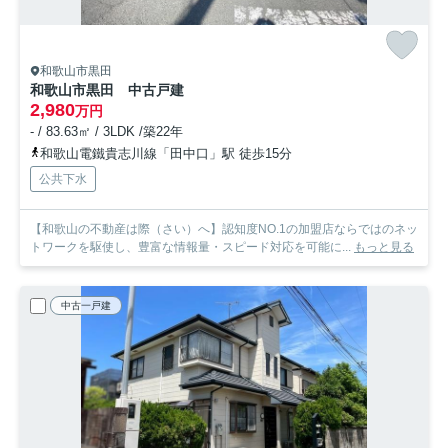
和歌山市黒田
和歌山市黒田 中古戸建
2,980
万円
- / 83.63㎡ / 3LDK /築22年
和歌山電鐵貴志川線「田中口」駅 徒歩15分
公共下水
【和歌山の不動産は際（さい）へ】認知度NO.1の加盟店ならではのネッ
トワークを駆使し、豊富な情報量・スピード対応を可能に...
もっと見る
中古一戸建