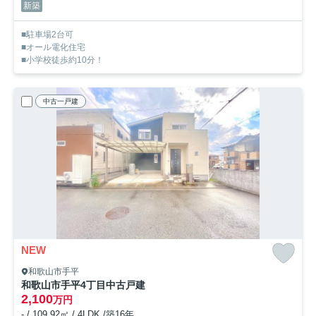
新築
■駐車場2台可
■オール電化住宅
■小学校徒歩約10分！
中古一戸建
NEW
和歌山市手平
和歌山市手平4丁目中古戸建
2,100
万円
- / 109.92㎡ / 4LDK /築16年