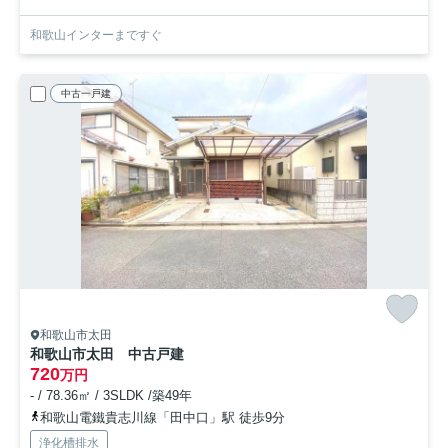
和歌山インターまですぐ
中古一戸建
和歌山市太田
和歌山市太田 中古戸建
720
万円
- / 78.36㎡ / 3SLDK /築49年
和歌山電鐵貴志川線「田中口」駅 徒歩9分
浄化槽排水