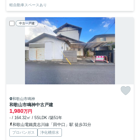
軽自動車スペースあり
中古一戸建
和歌山市鳴神
和歌山市鳴神中古戸建
1,980
万円
- / 164.32㎡ / 5SLDK /築51年
和歌山電鐵貴志川線「田中口」駅 徒歩31分
プロパンガス
浄化槽排水