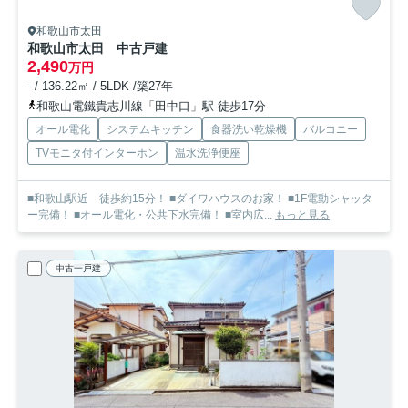
和歌山市太田
和歌山市太田 中古戸建
2,490
万円
- / 136.22㎡ / 5LDK /築27年
和歌山電鐵貴志川線「田中口」駅 徒歩17分
オール電化
システムキッチン
食器洗い乾燥機
バルコニー
TVモニタ付インターホン
温水洗浄便座
■和歌山駅近 徒歩約15分！ ■ダイワハウスのお家！ ■1F電動シャッタ
ー完備！ ■オール電化・公共下水完備！ ■室内広...
もっと見る
中古一戸建