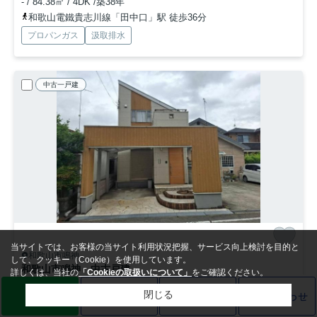
- / 84.38㎡ / 4DK /築38年
和歌山電鐵貴志川線「田中口」駅 徒歩36分
プロパンガス
汲取排水
中古一戸建
当サイトでは、お客様の当サイト利用状況把握、サービス向上検討を目的と
和歌山市鳴神
して、クッキー（Cookie）を使用しています。
和歌山市鳴神 中古戸建
詳しくは、当社の
「Cookieの取扱いについて」
をご確認ください。
1,188
万円
LINE
売却査定
電話
お問い合わせ
閉じる
- / 73.15㎡ / 2LDK /築21年
和歌山電鐵貴志川線「田中口」駅 徒歩29分