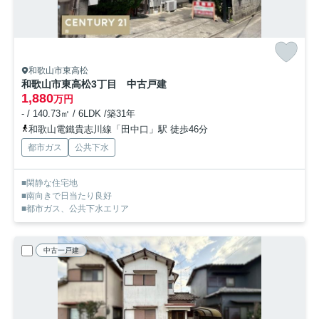
和歌山市東高松
和歌山市東高松3丁目 中古戸建
1,880
万円
- / 140.73㎡ / 6LDK /築31年
和歌山電鐵貴志川線「田中口」駅 徒歩46分
都市ガス
公共下水
■閑静な住宅地
■南向きで日当たり良好
■都市ガス、公共下水エリア
中古一戸建