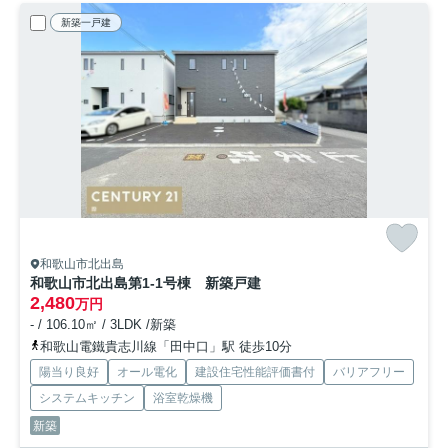
新築一戸建
和歌山市北出島
和歌山市北出島第1-1号棟 新築戸建
2,480
万円
- / 106.10㎡ / 3LDK /新築
和歌山電鐵貴志川線「田中口」駅 徒歩10分
陽当り良好
オール電化
建設住宅性能評価書付
バリアフリー
システムキッチン
浴室乾燥機
新築