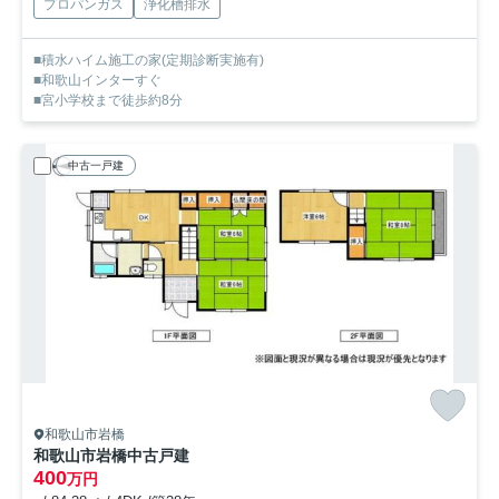
プロパンガス
浄化槽排水
■積水ハイム施工の家(定期診断実施有)
■和歌山インターすぐ
■宮小学校まで徒歩約8分
中古一戸建
和歌山市岩橋
和歌山市岩橋中古戸建
400
万円