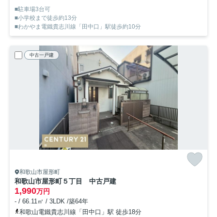
■駐車場3台可
■小学校まで徒歩約13分
■わかやま電鐵貴志川線「田中口」駅徒歩約10分
中古一戸建
和歌山市屋形町
和歌山市屋形町５丁目 中古戸建
1,990
万円
- / 66.11㎡ / 3LDK /築64年
和歌山電鐵貴志川線「田中口」駅 徒歩18分