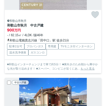
和歌山市秋月
和歌山市秋月 中古戸建
900
万円
- / 82.15㎡ / 4LDK /築46年
和歌山電鐵貴志川線「田中口」駅 徒歩21分
駐車2台可
プロパンガス
専用庭
TVモニタ付インターホン
温水洗浄便座
ガスコンロ
■和歌山インターチェンジまで車で約5分！ ■東向きのため朝から爽やか
な光が取り込めます！ ■スーパー、コンビニが近くにあ...
もっと見る
中古一戸建