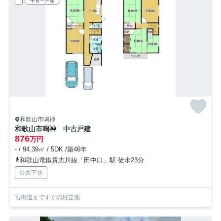
中古一戸建
和歌山市鳴神
和歌山市鳴神 中古戸建
876
万円
- / 94.39㎡ / 5DK /築46年
和歌山電鐵貴志川線「田中口」駅 徒歩23分
公共下水
宮街道まですぐの好立地