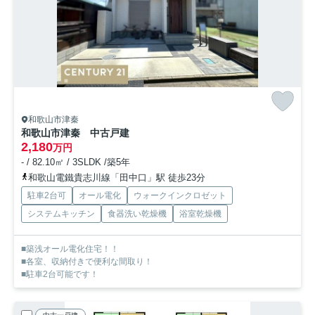
和歌山市津秦
和歌山市津秦 中古戸建
2,180
万円
- / 82.10㎡ / 3SLDK /築5年
和歌山電鐵貴志川線「田中口」駅 徒歩23分
駐車2台可
オール電化
ウォークインクロゼット
システムキッチン
食器洗い乾燥機
浴室乾燥機
■築浅オール電化住宅！！
■各室、収納付きで便利な間取り！
■駐車2台可能です！