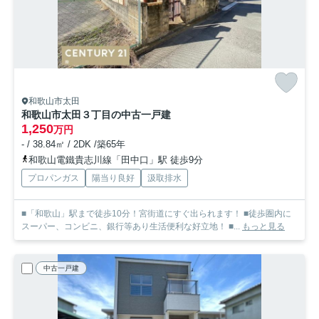
和歌山市太田
和歌山市太田３丁目の中古一戸建
1,250
万円
- / 38.84㎡ / 2DK /築65年
和歌山電鐵貴志川線「田中口」駅 徒歩9分
プロパンガス
陽当り良好
汲取排水
■「和歌山」駅まで徒歩10分！宮街道にすぐ出られます！ ■徒歩圏内に
スーパー、コンビニ、銀行等あり生活便利な好立地！ ■...
もっと見る
中古一戸建