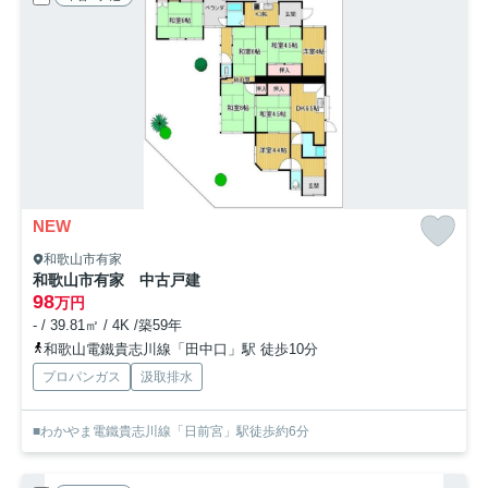
NEW
和歌山市有家
和歌山市有家 中古戸建
98
万円
- / 39.81㎡ / 4K /築59年
和歌山電鐵貴志川線「田中口」駅 徒歩10分
プロパンガス
汲取排水
■わかやま電鐵貴志川線「日前宮」駅徒歩約6分