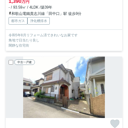
1,390
万円
- / 93.59㎡ / 4LDK /築39年
和歌山電鐵貴志川線「田中口」駅 徒歩9分
都市ガス
浄化槽排水
令和5年8月リフォーム済できれいなお家です
角地で日当たり良し
閑静な住宅街
中古一戸建