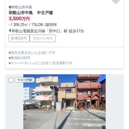
和歌山市中島
和歌山市中島 中古戸建
3,500
万円
- / 306.25㎡ / 7SLDK /築55年
和歌山電鐵貴志川線「田中口」駅 徒歩17分
駐車2台可
プロパンガス
■室内大変きれいにお使いです
■敷地約100坪
■スーパーやコンビニが近く生活便利です
中古一戸建