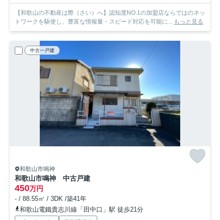
【和歌山の不動産は際（さい）へ】認知度NO.1の加盟店ならではのネッ
トワークを駆使し、豊富な情報量・スピード対応を可能に...
もっと見る
中古一戸建
和歌山市鳴神
和歌山市鳴神 中古戸建
450
万円
- / 88.55㎡ / 3DK /築41年
和歌山電鐵貴志川線「田中口」駅 徒歩21分