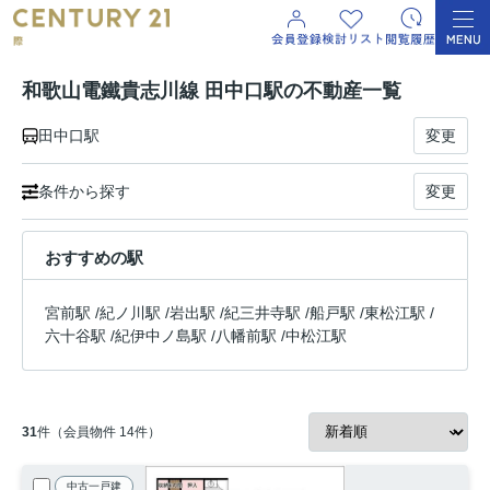
和歌山電鐵貴志川線 田中口駅の不動産一覧
田中口駅
変更
条件から探す
変更
おすすめの駅
宮前駅
/
紀ノ川駅
/
岩出駅
/
紀三井寺駅
/
船戸駅
/
東松江駅
/
六十谷駅
/
紀伊中ノ島駅
/
八幡前駅
/
中松江駅
31
件（会員物件 14件）
中古一戸建