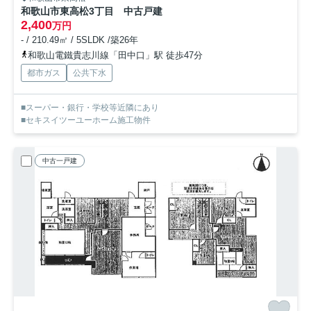
和歌山市東高松3丁目 中古戸建
2,400
万円
- / 210.49㎡ / 5SLDK /築26年
和歌山電鐵貴志川線「田中口」駅 徒歩47分
都市ガス
公共下水
■スーパー・銀行・学校等近隣にあり
■セキスイツーユーホーム施工物件
中古一戸建