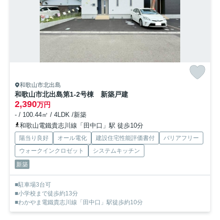
和歌山市北出島
和歌山市北出島第1-2号棟 新築戸建
2,390
万円
- / 100.44㎡ / 4LDK /新築
和歌山電鐵貴志川線「田中口」駅 徒歩10分
陽当り良好
オール電化
建設住宅性能評価書付
バリアフリー
ウォークインクロゼット
システムキッチン
新築
■駐車場3台可
■小学校まで徒歩約13分
■わかやま電鐵貴志川線「田中口」駅徒歩約10分