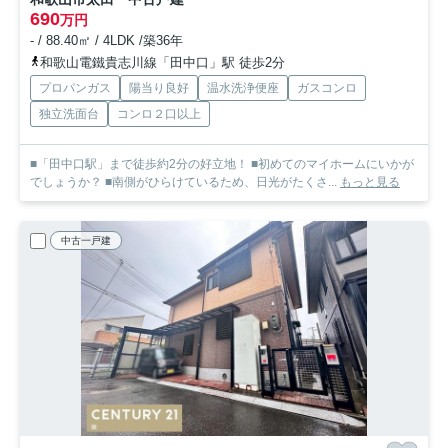
690
万円
- / 88.40㎡ / 4LDK /築36年
和歌山電鐵貴志川線「田中口」駅 徒歩2分
プロパンガス
陽当り良好
温水洗浄便座
ガスコンロ
独立洗面台
コンロ２口以上
■「田中口駅」まで徒歩約2分の好立地！ ■初めてのマイホームにいかが
でしょうか？ ■南側がひらけているため、日光がたくさ...
もっと見る
中古一戸建