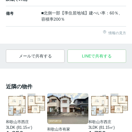
■北側一部【準住居地域】建ぺい率：60％、
備考
容積率200％
情報の見方
メールで共有する
LINEで共有する
近隣の物件
和歌山市西庄
和歌山市西庄
3LDK (81.15㎡)
3LDK (81.15㎡)
和歌山市有家