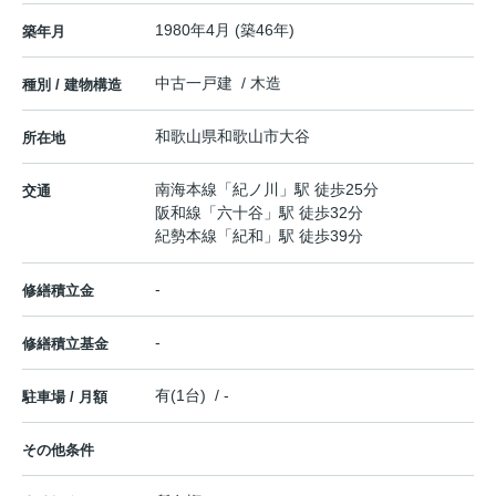
1980年4月 (築46年)
築年月
中古一戸建 / 木造
種別 / 建物構造
和歌山県
和歌山市
大谷
所在地
南海本線
「
紀ノ川
」駅 徒歩25分
交通
阪和線
「
六十谷
」駅 徒歩32分
紀勢本線
「
紀和
」駅 徒歩39分
-
修繕積立金
-
修繕積立基金
有(1台) / -
駐車場 / 月額
その他条件