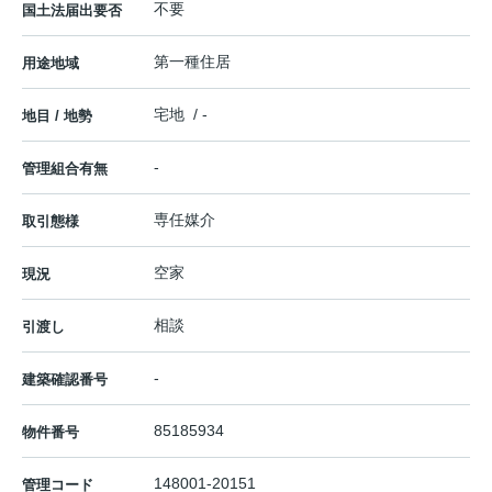
不要
国土法届出要否
第一種住居
用途地域
宅地 / -
地目 / 地勢
-
管理組合有無
専任媒介
取引態様
空家
現況
相談
引渡し
-
建築確認番号
85185934
物件番号
148001-20151
管理コード