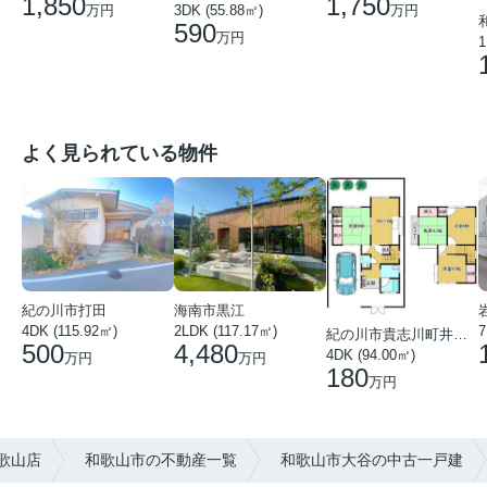
1,850
1,750
万円
万円
3DK (55.88㎡)
590
万円
1
よく見られている物件
紀の川市打田
海南市黒江
4DK (115.92㎡)
7
2LDK (117.17㎡)
紀の川市貴志川町井ノ口
500
4,480
4DK (94.00㎡)
万円
万円
180
万円
歌山店
和歌山市の不動産一覧
和歌山市大谷の中古一戸建