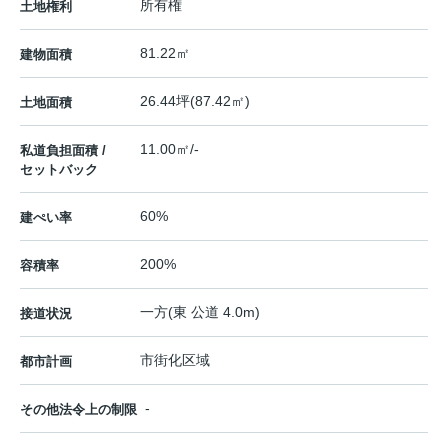
所有権
土地権利
81.22㎡
建物面積
26.44坪(87.42㎡)
土地面積
11.00㎡/-
私道負担面積 /
セットバック
60%
建ぺい率
200%
容積率
一方(東 公道 4.0m)
接道状況
市街化区域
都市計画
-
その他法令上の制限