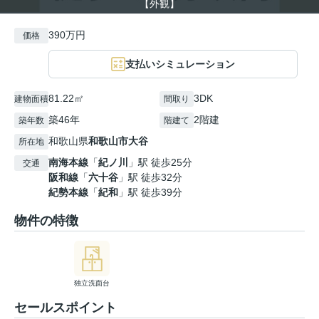
【外観】
390万円
価格
支払いシミュレーション
81.22㎡
3DK
建物面積
間取り
築46年
2階建
築年数
階建て
和歌山県
和歌山市
大谷
所在地
南海本線
「
紀ノ川
」駅 徒歩25分
交通
阪和線
「
六十谷
」駅 徒歩32分
紀勢本線
「
紀和
」駅 徒歩39分
物件の特徴
独立洗面台
セールスポイント