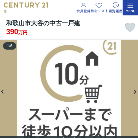
和歌山市大谷の中古一戸建
390
万円
1
/
6