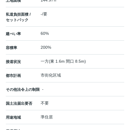
144.97㎡
土地面積
-/要
私道負担面積 /
セットバック
60%
建ぺい率
200%
容積率
一方(東 1.6m 間口 8.5m)
接道状況
市街化区域
都市計画
-
その他法令上の制限
不要
国土法届出要否
準住居
用途地域