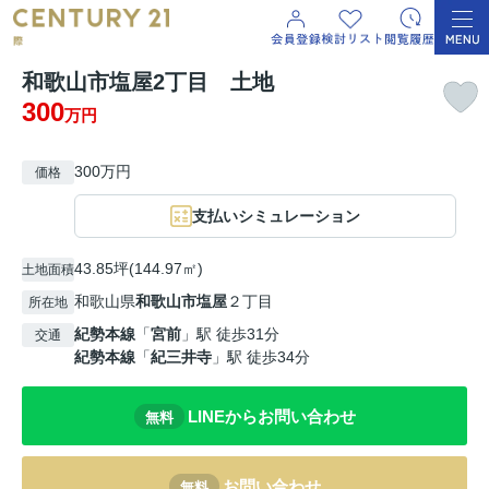
和歌山市塩屋2丁目 土地
300
万円
300万円
価格
支払いシミュレーション
43.85坪(144.97㎡)
土地面積
和歌山県
和歌山市
塩屋
２丁目
所在地
紀勢本線
「
宮前
」駅 徒歩31分
交通
紀勢本線
「
紀三井寺
」駅 徒歩34分
LINEからお問い合わせ
無料
お問い合わせ
無料