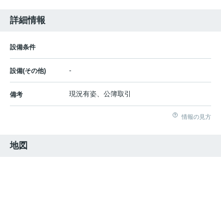
詳細情報
設備条件
-
設備(その他)
現況有姿、公簿取引
備考
情報の見方
地図