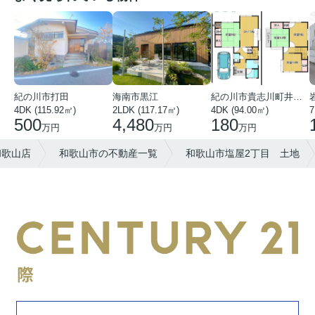
紀の川市打田
海南市黒江
紀の川市貴志川町井ノ口
4DK (115.92㎡)
2LDK (117.17㎡)
4DK (94.00㎡)
7
500
4,480
180
万円
万円
万円
和歌山店
和歌山市の不動産一覧
和歌山市塩屋2丁目 土地