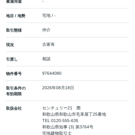
-
最適用途
宅地 / -
地目 / 地勢
仲介
取引態様
古家有
現況
相談
引渡し
97644080
物件番号
2026年08月18日
取引条件の
有効期限
センチュリー21 際
取扱会社
和歌山県和歌山市毛革屋丁25番地
TEL:
0120-555-635
和歌山県知事 (3) 第3764号
宅地建物取引士