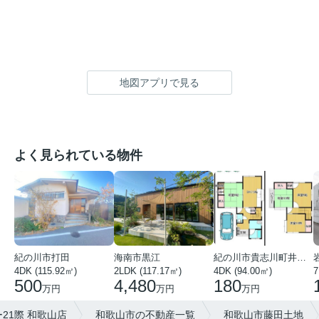
地図アプリで見る
よく見られている物件
紀の川市打田
海南市黒江
紀の川市貴志川町井ノ口
4DK (115.92㎡)
2LDK (117.17㎡)
4DK (94.00㎡)
7
500
4,480
180
万円
万円
万円
21際 和歌山店
和歌山市の不動産一覧
和歌山市藤田土地