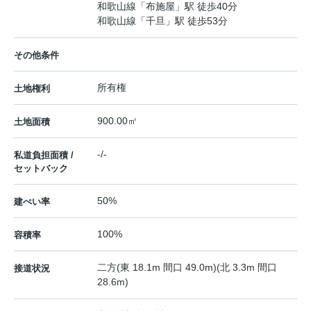
和歌山線
「
布施屋
」駅 徒歩40分
和歌山線
「
千旦
」駅 徒歩53分
その他条件
所有権
土地権利
900.00㎡
土地面積
-/-
私道負担面積 /
セットバック
50%
建ぺい率
100%
容積率
二方(東 18.1m 間口 49.0m)(北 3.3m 間口
接道状況
28.6m)