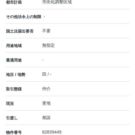
市街化調整区域
都市計画
-
その他法令上の制限
不要
国土法届出要否
無指定
用途地域
-
最適用途
田 / -
地目 / 地勢
仲介
取引態様
更地
現況
相談
引渡し
82839449
物件番号