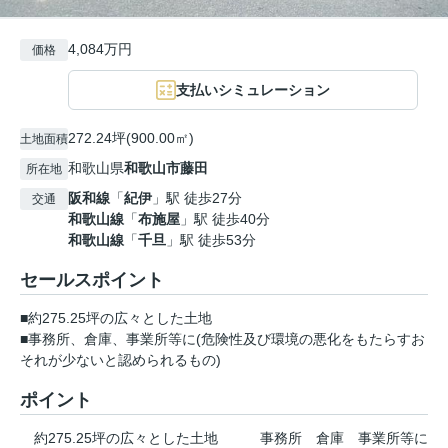
4,084万円
価格
支払いシミュレーション
272.24坪(900.00㎡)
土地面積
和歌山県
和歌山市
藤田
所在地
阪和線
「
紀伊
」駅 徒歩27分
交通
和歌山線
「
布施屋
」駅 徒歩40分
和歌山線
「
千旦
」駅 徒歩53分
セールスポイント
■約275.25坪の広々とした土地
■事務所、倉庫、事業所等に(危険性及び環境の悪化をもたらすお
それが少ないと認められるもの)
ポイント
約275.25坪の広々とした土地
事務所
倉庫
事業所等に