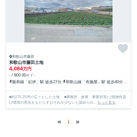
和歌山市藤田
和歌山市藤田土地
4,084
万円
- / 900.00㎡ / -
阪和線「紀伊」駅 徒歩27分
和歌山線「布施屋」駅 徒歩40分
和歌
■約275.25坪の広々とした土地 ■事務所、倉庫、事業所等に(危険性及
び環境の悪化をもたらすおそれが少ないと認められ...
もっと見る
1