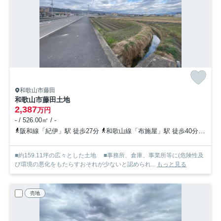
和歌山市藤田
和歌山市藤田土地
2,387
万円
- / 526.00㎡ / -
阪和線「紀伊」駅 徒歩27分
和歌山線「布施屋」駅 徒歩40分
和歌
■約159.11坪の広々とした土地 ■事務所、倉庫、事業所等に(危険性及
び環境の悪化をもたらすおそれが少ないと認められ...
もっと見る
売地