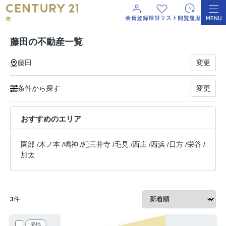
藤田の不動産一覧
藤田
変更
条件から探す
変更
おすすめのエリア
園部
/
木ノ本
/
鳴神
/
紀三井寺
/
毛見
/
西庄
/
西浜
/
日方
/
栄谷
/
加太
3
件
売地