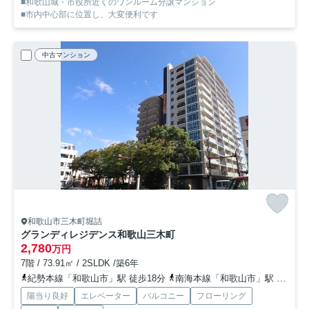
■和歌山城・市役所近くのワンルーム分譲マンション
■市内中心部に位置し、大変便利です
中古マンション
和歌山市三木町堀詰
グランディレジデンス和歌山三木町
2,780
万円
7階 / 73.91㎡ / 2SLDK /築6年
紀勢本線「和歌山市」駅 徒歩18分
南海本線「和歌山市」駅 徒歩18分
陽当り良好
エレベーター
バルコニー
フローリング