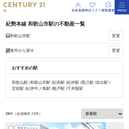
紀勢本線 和歌山市駅の不動産一覧
和歌山市駅
変更
条件から探す
変更
おすすめの駅
和歌山駅
/
和歌山市駅
/
紀和駅
/
紀伊駅
/
黒江駅
/
岩出駅
/
宮前駅
/
紀伊中ノ島駅
/
船戸駅
/
下井阪駅
29
件（会員物件 23件）
中古マンション