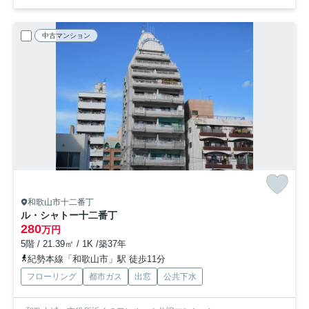
中古マンション
和歌山市十二番丁
ル・シャトー十二番丁
280
万円
5階 / 21.39㎡ / 1K /築37年
紀勢本線「和歌山市」駅 徒歩11分
フローリング
都市ガス
出窓
公共下水