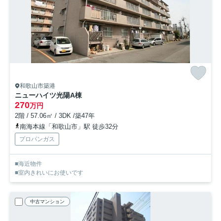
和歌山市築港
ニューハイツ光陽A棟
270
万円
2階 / 57.06㎡ / 3DK /築47年
南海本線「和歌山市」駅 徒歩32分
プロパンガス
■海近物件
■室内きれいにお使いです
中古マンション