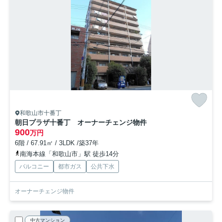
和歌山市十番丁
朝日プラザ十番丁 オーナーチェンジ物件
900
万円
6階 / 67.91㎡ / 3LDK /築37年
南海本線「和歌山市」駅 徒歩14分
バルコニー
都市ガス
公共下水
オーナーチェンジ物件
中古マンション