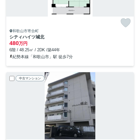
和歌山市寄合町
シティハイツ城北
480
万円
6階 / 48.25㎡ / 2DK /築44年
紀勢本線「和歌山市」駅 徒歩7分
中古マンション