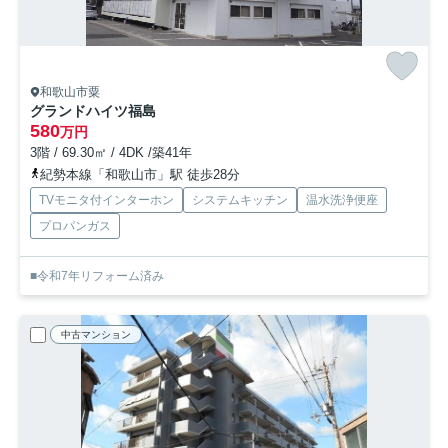
和歌山市粟
グランドハイツ福島
580
万円
3階 / 69.30㎡ / 4DK /築41年
紀勢本線「和歌山市」駅 徒歩28分
TVモニタ付インターホン
システムキッチン
温水洗浄便座
プロパンガス
■令和7年リフォーム済み
中古マンション