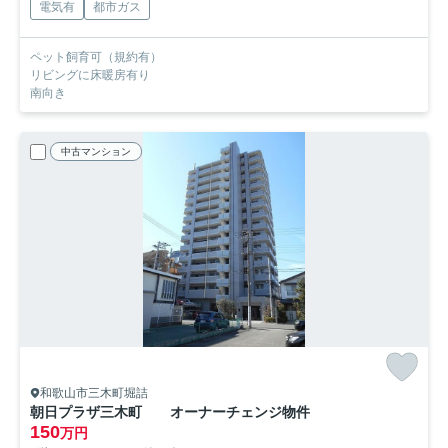
電気有
都市ガス
ペット飼育可（規約有）
リビングに床暖房有り
南向き
中古マンション
和歌山市三木町堀詰
朝日プラザ三木町 オーナーチェンジ物件
150
万円