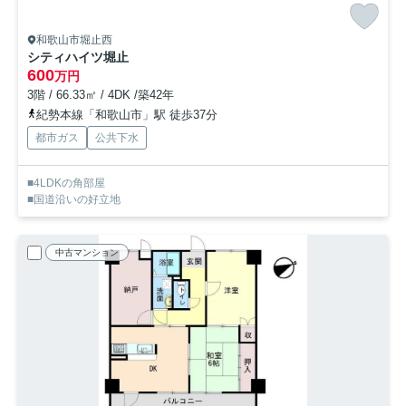
和歌山市堀止西
シティハイツ堀止
600
万円
3階 / 66.33㎡ / 4DK /築42年
紀勢本線「和歌山市」駅 徒歩37分
都市ガス
公共下水
■4LDKの角部屋
■国道沿いの好立地
中古マンション