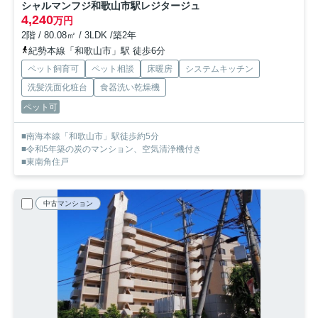
シャルマンフジ和歌山市駅レジタージュ
4,240
万円
2階 / 80.08㎡ / 3LDK /築2年
紀勢本線「和歌山市」駅 徒歩6分
ペット飼育可
ペット相談
床暖房
システムキッチン
洗髪洗面化粧台
食器洗い乾燥機
ペット可
■南海本線「和歌山市」駅徒歩約5分
■令和5年築の炭のマンション、空気清浄機付き
■東南角住戸
中古マンション