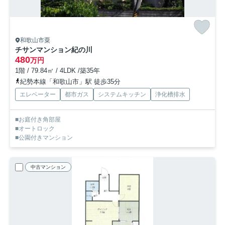
和歌山市粟
チサンマンション紀の川
480
万円
1階 / 79.84㎡ / 4LDK /築35年
紀勢本線「和歌山市」駅 徒歩35分
エレベーター
都市ガス
システムキッチン
浄化槽排水
■お庭付き角部屋
■オートロック
■公園付きマンション
中古マンション