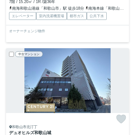
7階 / 15.20㎡ / 1R /築36年
南海和歌山港線「和歌山市」駅 徒歩18分
南海本線「和歌山市」駅 徒歩18分
エレベーター
室内洗濯機置場
都市ガス
公共下水
オーナーチェンジ物件
中古マンション
和歌山市北汀丁
デュオヒルズ和歌山城