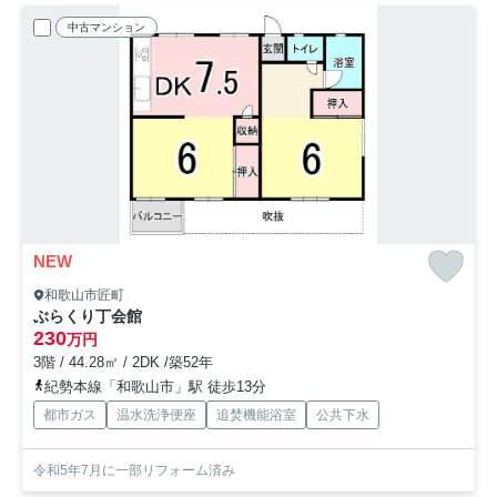
中古マンション
NEW
和歌山市匠町
ぶらくり丁会館
230
万円
3階 / 44.28㎡ / 2DK /築52年
紀勢本線「和歌山市」駅 徒歩13分
都市ガス
温水洗浄便座
追焚機能浴室
公共下水
令和5年7月に一部リフォーム済み