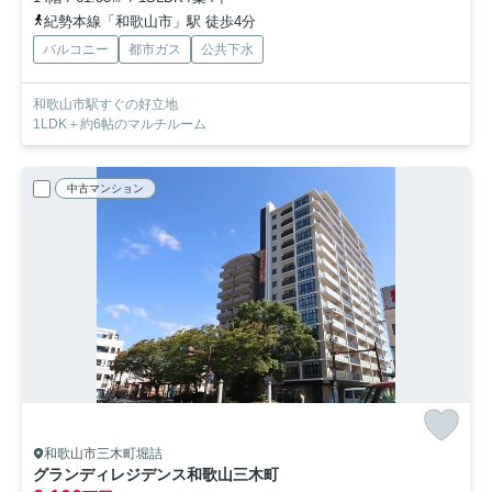
紀勢本線「和歌山市」駅 徒歩4分
バルコニー
都市ガス
公共下水
和歌山市駅すぐの好立地
1LDK＋約6帖のマルチルーム
中古マンション
和歌山市三木町堀詰
グランディレジデンス和歌山三木町