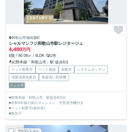
和歌山市湊紺屋町
シャルマンフジ和歌山市駅レジタージュ
4,480
万円
6階 / 80.08㎡ / 4LDK /築2年
紀勢本線「和歌山市」駅 徒歩6分
ペット飼育可
ペット相談
床暖房
システムキッチン
洗髪洗面化粧台
食器洗い乾燥機
ペット可
■南海本線「和歌山市」駅徒歩約5分
■令和5年築の炭のマンション、空気清浄機付き
■ペット飼育可(規約有)
■角住戸
中古マンション