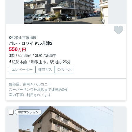
和歌山市湊御殿
パレ・ロワイヤル舟津2
550
万円
3階 / 63.36㎡ / 3DK /築36年
紀勢本線「和歌山市」駅 徒歩26分
エレベーター
都市ガス
公共下水
角部屋、南向きバルコニー
スーパーサンワ舟津店まで徒歩約3分
室内丁寧に利用されてます
中古マンション