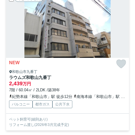
NEW
和歌山市九番丁
ラウムズ和歌山九番丁
2,439
万円
7階 / 60.04㎡ / 2LDK /築38年
紀勢本線「和歌山市」駅 徒歩12分
南海本線「和歌山市」駅 徒歩12分
バルコニー
都市ガス
公共下水
ペット飼育可(細則あり)
リフォーム渡し(2026年3月完成予定)