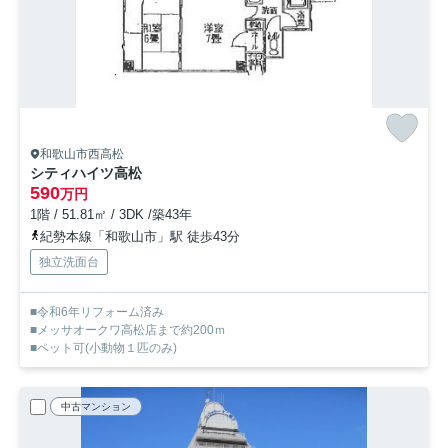
和歌山市西高松
シティハイツ高松
590
万円
1階 / 51.81㎡ / 3DK /築43年
紀勢本線「和歌山市」駅 徒歩43分
独立洗面台
■令和6年リフォーム済み
■メッサオークワ高松店まで約200ｍ
■ペット可(小動物１匹のみ)
中古マンション