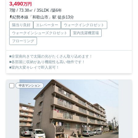
3,490
万円
7階 / 73.38㎡ / 3SLDK /築6年
紀勢本線「和歌山市」駅 徒歩13分
陽当り良好
エレベーター
ウォークインクロゼット
ウォークインシューズクロゼット
室内洗濯機置場
フローリング
■全室南向きで太陽の光がたくさん取り込めます！
■各部屋に収納があり機能性も高い物件です！
■室内大変キレイで即入居可！
中古マンション