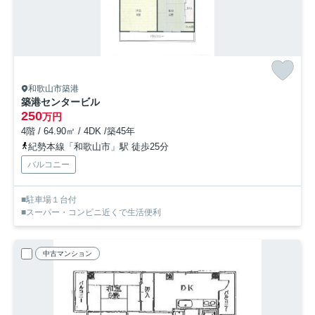
和歌山市築港
築港センタービル
250
万円
4階 / 64.90㎡ / 4DK /築45年
紀勢本線「和歌山市」駅 徒歩25分
バルコニー
■駐車場１台付
■スーパー・コンビニ近くで生活便利
中古マンション