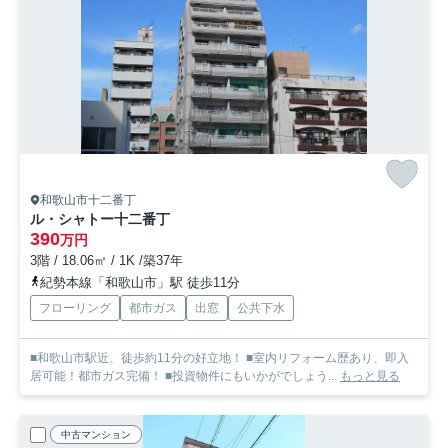
和歌山市十二番丁
ル・シャトー十二番丁
390
万円
3階 / 18.06㎡ / 1K /築37年
紀勢本線「和歌山市」駅 徒歩11分
フローリング
都市ガス
出窓
公共下水
■和歌山市駅近、徒歩約11分の好立地！ ■室内リフォーム歴あり、即入
居可能！都市ガス完備！ ■投資物件にもいかがでしょう...
もっと見る
中古マンション