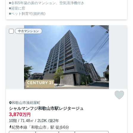
■令和5年築の炭のマンション、空気清浄機付き
■浴室に窓
■ペット飼育可(規約有)
中古マンション
和歌山市湊紺屋町
シャルマンフジ和歌山市駅レジタージュ
3,870
万円
10階 / 71.48㎡ / 2LDK /築2年
紀勢本線「和歌山市」駅 徒歩6分