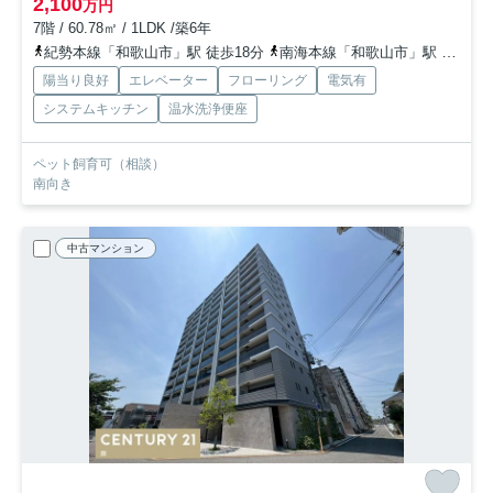
2,100
万円
7階 / 60.78㎡ / 1LDK /築6年
紀勢本線「和歌山市」駅 徒歩18分
南海本線「和歌山市」駅 徒歩18分
陽当り良好
エレベーター
フローリング
電気有
システムキッチン
温水洗浄便座
ペット飼育可（相談）
南向き
中古マンション