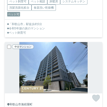
ペット飼育可
ペット相談
床暖房
システムキッチン
洗髪洗面化粧台
食器洗い乾燥機
ペット可
■「和歌山市」駅徒歩約5分
■令和5年築の炭のマンション
■ペット飼育可
中古マンション
和歌山市湊紺屋町