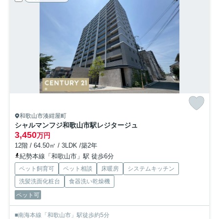
和歌山市湊紺屋町
シャルマンフジ和歌山市駅レジタージュ
3,450
万円
12階 / 64.50㎡ / 3LDK /築2年
紀勢本線「和歌山市」駅 徒歩6分
ペット飼育可
ペット相談
床暖房
システムキッチン
洗髪洗面化粧台
食器洗い乾燥機
ペット可
■南海本線「和歌山市」駅徒歩約5分