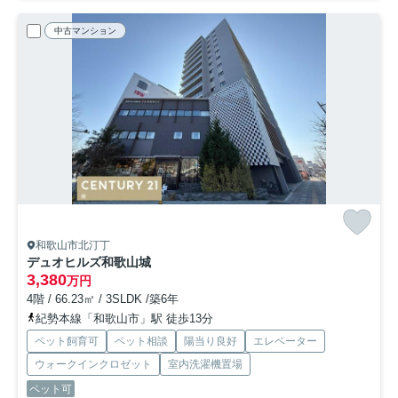
中古マンション
和歌山市北汀丁
デュオヒルズ和歌山城
3,380
万円
4階 / 66.23㎡ / 3SLDK /築6年
紀勢本線「和歌山市」駅 徒歩13分
ペット飼育可
ペット相談
陽当り良好
エレベーター
ウォークインクロゼット
室内洗濯機置場
ペット可