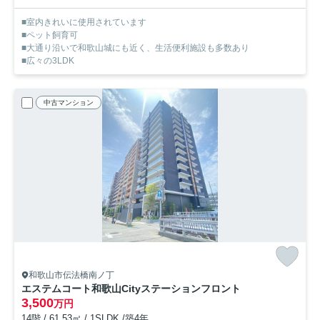
■室内きれいに使用されています
■ペット飼育可
■大通り沿いで和歌山城にも近く、生活便利施設も多数あり
■広々の3LDK
中古マンション
和歌山市伝法橋南ノ丁
エステムコート和歌山Cityステーションフロント
3,500
万円
14階 / 61.53㎡ / 1SLDK /築4年