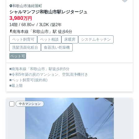
和歌山市湊紺屋町
シャルマンフジ和歌山市駅レジタージュ
3,980
万円
14階 / 68.80㎡ / 3LDK /築2年
南海本線「和歌山市」駅 徒歩6分
ペット飼育可
ペット相談
床暖房
システムキッチン
洗髪洗面化粧台
食器洗い乾燥機
ペット可
■南海本線「和歌山市」駅徒歩約5分
■令和5年築の炭のマンション、空気清浄機付き
■ペット飼育可(規約有)
■最上階
中古マンション