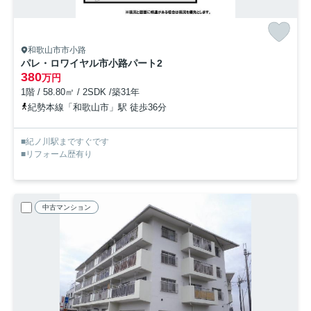
和歌山市市小路
パレ・ロワイヤル市小路パート2
380
万円
1階 / 58.80㎡ / 2SDK /築31年
紀勢本線「和歌山市」駅 徒歩36分
■紀ノ川駅まですぐです
■リフォーム歴有り
中古マンション