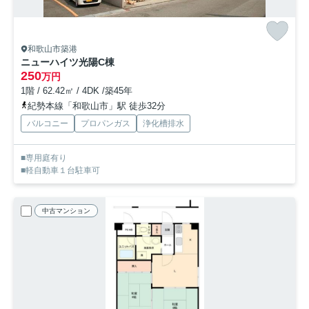
和歌山市築港
ニューハイツ光陽C棟
250
万円
1階 / 62.42㎡ / 4DK /築45年
紀勢本線「和歌山市」駅 徒歩32分
バルコニー
プロパンガス
浄化槽排水
■専用庭有り
■軽自動車１台駐車可
中古マンション