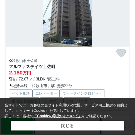
和歌山市土佐町
アルファステイツ土佐町
2,180
万円
5階 / 72.07㎡ / 3LDK /築11年
紀勢本線「和歌山市」駅 徒歩22分
ペット相談
エレベーター
ウォークインクロゼット
室内洗濯機置場
バルコニー
フローリング
当サイトでは、お客様の当サイト利用状況把握、サービス向上検討を目的と
して、クッキー（Cookie）を使用しています。
詳しくは、当社の
「Cookieの取扱いについて」
をご確認ください。
■ペット飼育可（規約あり）
■ウォークイン・スルー・クローゼット付
LINE
売却査定
電話
お問い合わせ
閉じる