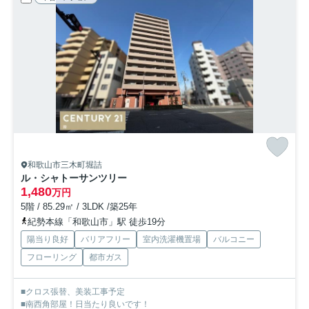
和歌山市三木町堀詰
ル・シャトーサンツリー
1,480
万円
5階 / 85.29㎡ / 3LDK /築25年
紀勢本線「和歌山市」駅 徒歩19分
陽当り良好
バリアフリー
室内洗濯機置場
バルコニー
フローリング
都市ガス
■クロス張替、美装工事予定
■南西角部屋！日当たり良いです！