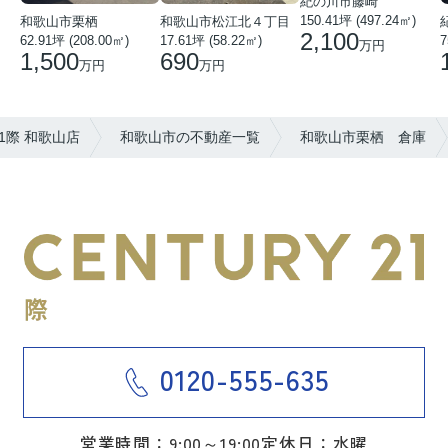
紀の川市藤崎
150.41坪 (497.24㎡)
和歌山市栗栖
和歌山市松江北４丁目
2,100
62.91坪 (208.00㎡)
17.61坪 (58.22㎡)
7
万円
1,500
690
万円
万円
1際 和歌山店
和歌山市の不動産一覧
和歌山市栗栖 倉庫
0120-555-635
営業時間：9:00～19:00
定休日：水曜