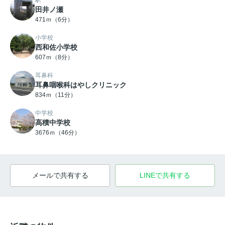
駅
田井ノ瀬
471ｍ（6分）
小学校
西和佐小学校
607ｍ（8分）
耳鼻科
耳鼻咽喉科はやしクリニック
834ｍ（11分）
中学校
高積中学校
3676ｍ（46分）
メールで共有する
LINEで共有する