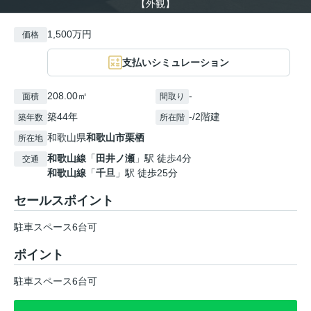
【外観】
1,500万円
価格
支払いシミュレーション
208.00㎡
-
面積
間取り
築44年
-/2階建
築年数
所在階
和歌山県
和歌山市
栗栖
所在地
和歌山線
「
田井ノ瀬
」駅 徒歩4分
交通
和歌山線
「
千旦
」駅 徒歩25分
セールスポイント
駐車スペース6台可
ポイント
駐車スペース6台可