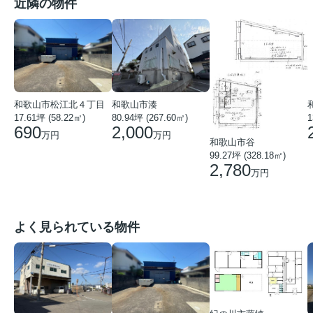
近隣の物件
和歌山市松江北４丁目
和歌山市湊
17.61坪 (58.22㎡)
80.94坪 (267.60㎡)
1
690
2,000
万円
万円
和歌山市谷
99.27坪 (328.18㎡)
2,780
万円
よく見られている物件