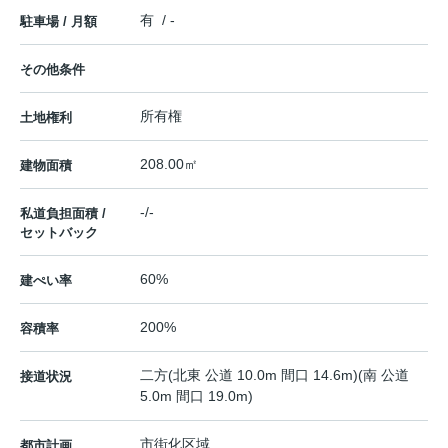
有 / -
駐車場 / 月額
その他条件
所有権
土地権利
208.00㎡
建物面積
-/-
私道負担面積 /
セットバック
60%
建ぺい率
200%
容積率
二方(北東 公道 10.0m 間口 14.6m)(南 公道
接道状況
5.0m 間口 19.0m)
市街化区域
都市計画