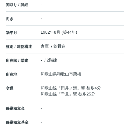
-
間取り / 詳細
-
向き
1982年8月 (築44年)
築年月
倉庫 / 鉄骨造
種別 / 建物構造
- / 2階建
所在階 / 階建
和歌山県
和歌山市
栗栖
所在地
和歌山線
「
田井ノ瀬
」駅 徒歩4分
交通
和歌山線
「
千旦
」駅 徒歩25分
-
修繕積立金
-
修繕積立基金