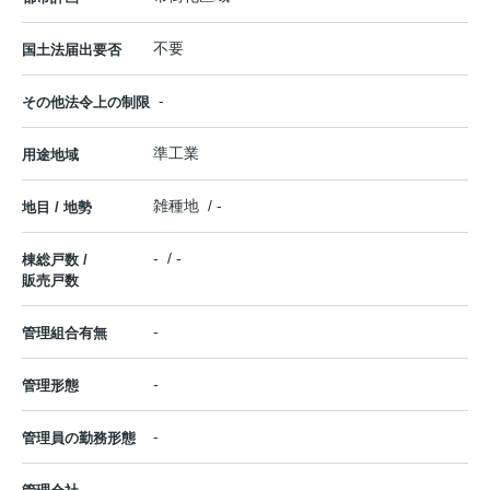
不要
国土法届出要否
-
その他法令上の制限
準工業
用途地域
雑種地 / -
地目 / 地勢
- / -
棟総戸数 /
販売戸数
-
管理組合有無
-
管理形態
-
管理員の勤務形態
-