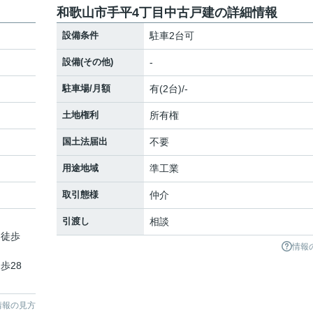
和歌山市手平4丁目中古戸建の詳細情報
設備条件
駐車2台可
設備(その他)
-
駐車場/月額
有(2台)/-
土地権利
所有権
国土法届出
不要
用途地域
準工業
取引態様
仲介
引渡し
相談
 徒歩
情報
歩28
情報の見方