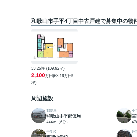
和歌山市手平4丁目中古戸建で募集中の物
33.25坪 (109.92㎡)
2,100
万円(63.16万円/
坪)
周辺施設
郵便局
小
和歌山手平郵便局
宮
444ｍ（6分）
4
中学校
外