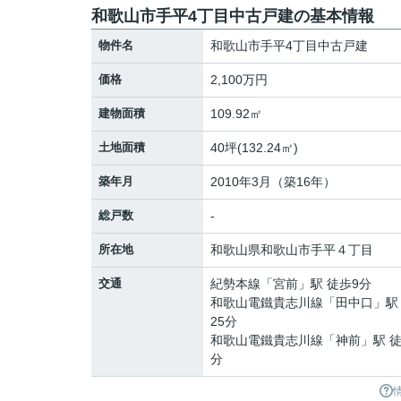
和歌山市手平4丁目中古戸建の基本情報
物件名
和歌山市手平4丁目中古戸建
価格
2,100万円
建物面積
109.92㎡
土地面積
40坪(132.24㎡)
築年月
2010年3月（築16年）
総戸数
-
所在地
和歌山県
和歌山市
手平
４丁目
交通
紀勢本線
「
宮前
」駅 徒歩9分
和歌山電鐵貴志川線
「
田中口
」駅
25分
和歌山電鐵貴志川線
「
神前
」駅 徒
分