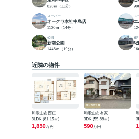
東和中学校
古
828ｍ（11分）
9
スーパー
ス
オークワ本社中島店
エ
1120ｍ（14分）
1
公園
銀
新南公園
紀
1446ｍ（19分）
1
近隣の物件
和歌山市西庄
和歌山市有家
3LDK (81.15㎡)
3DK (55.88㎡)
3
1,850
590
1
万円
万円