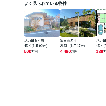
よく見られている物件
紀の川市打田
海南市黒江
紀の川
4DK (115.92㎡)
2LDK (117.17㎡)
4DK (
500
4,480
180
万円
万円