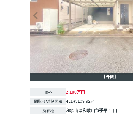
【外観】
2,100万円
価格
4LDK/109.92㎡
間取り/建物面積
和歌山県
和歌山市
手平
４丁目
所在地