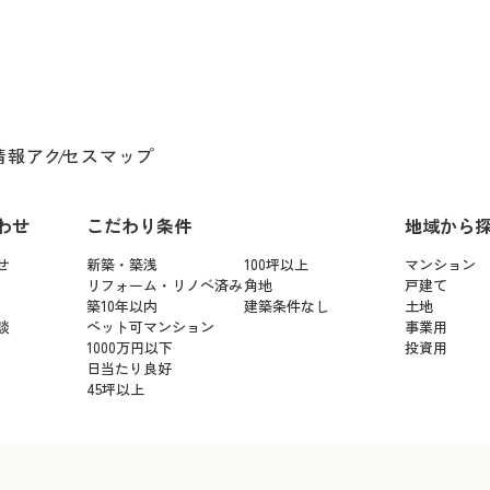
情報
アクセスマップ
わせ
こだわり条件
地域から
せ
新築・築浅
100坪以上
マンション
リフォーム・リノベ済み
角地
戸建て
築10年以内
建築条件なし
土地
談
ペット可マンション
事業用
1000万円以下
投資用
日当たり良好
45坪以上