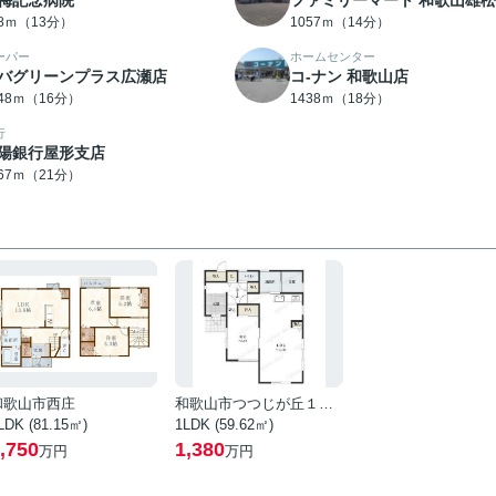
梅記念病院
ファミリーマート 和歌山雄
98ｍ（13分）
1057ｍ（14分）
ーパー
ホームセンター
バグリーンプラス広瀬店
コ-ナン 和歌山店
248ｍ（16分）
1438ｍ（18分）
行
陽銀行屋形支店
667ｍ（21分）
和歌山市西庄
和歌山市つつじが丘１丁目
LDK (81.15㎡)
1LDK (59.62㎡)
,750
1,380
万円
万円