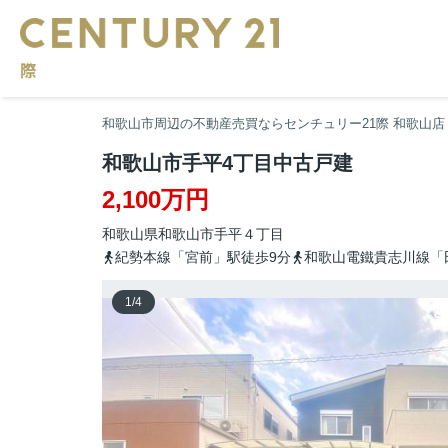
和歌山市周辺の不動産売買ならセンチュリー21際 和歌山店
和歌山市手平4丁目中古戸建
2,100万円
和歌山県
和歌山市
手平
４丁目
紀勢本線「宮前」駅徒歩9分
和歌山電鐵貴志川線「
1
/
4