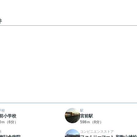
件
学校
駅
前小学校
宮前駅
70ｍ（6分）
598ｍ（8分）
科
コンビニエンスストア