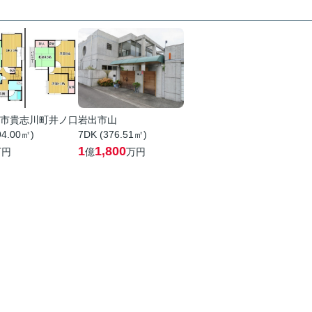
市貴志川町井ノ口
岩出市山
94.00㎡)
7DK (376.51㎡)
1
1,800
万円
億
万円