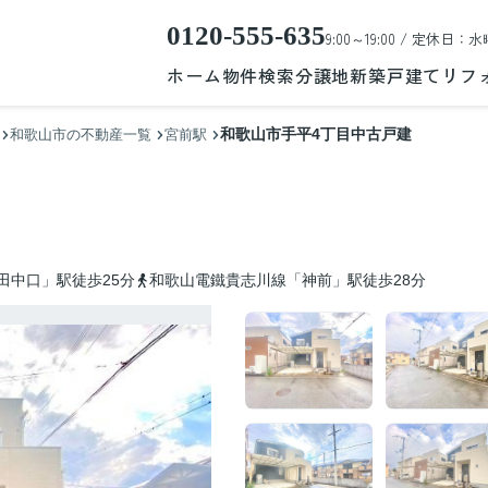
0120-555-635
9:00～19:00 / 定休日：水
ホーム
物件検索
分譲地
新築戸建て
リフ
和歌山市手平4丁目中古戸建
和歌山市の不動産一覧
宮前駅
田中口」駅徒歩25分
和歌山電鐵貴志川線「神前」駅徒歩28分