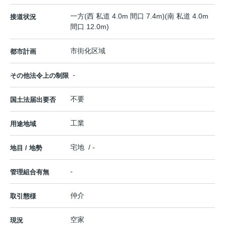
一方(西 私道 4.0m 間口 7.4m)(南 私道 4.0m
接道状況
間口 12.0m)
市街化区域
都市計画
-
その他法令上の制限
不要
国土法届出要否
工業
用途地域
宅地 / -
地目 / 地勢
-
管理組合有無
仲介
取引態様
空家
現況