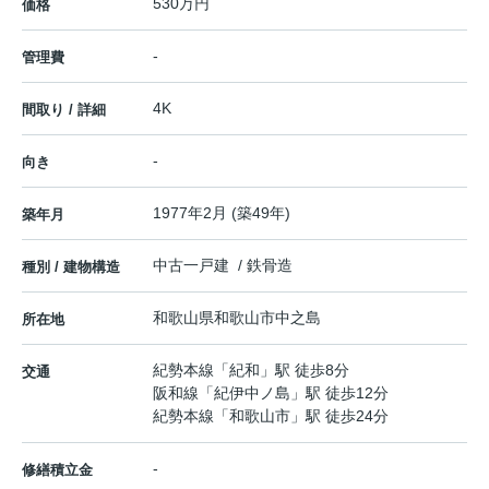
530万円
価格
-
管理費
4K
間取り / 詳細
-
向き
1977年2月 (築49年)
築年月
中古一戸建 / 鉄骨造
種別 / 建物構造
和歌山県
和歌山市
中之島
所在地
紀勢本線
「
紀和
」駅 徒歩8分
交通
阪和線
「
紀伊中ノ島
」駅 徒歩12分
紀勢本線
「
和歌山市
」駅 徒歩24分
-
修繕積立金