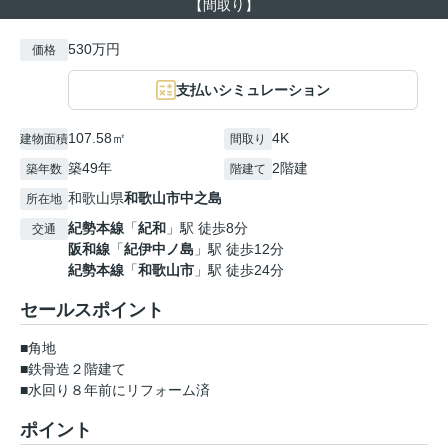
【間取り】
530万円
価格
支払いシミュレーション
107.58㎡
4K
建物面積
間取り
築49年
2階建
築年数
階建て
和歌山県
和歌山市
中之島
所在地
紀勢本線
「
紀和
」駅 徒歩8分
交通
阪和線
「
紀伊中ノ島
」駅 徒歩12分
紀勢本線
「
和歌山市
」駅 徒歩24分
セールスポイント
■角地
■鉄骨造２階建て
■水回り８年前にリフォーム済
ポイント