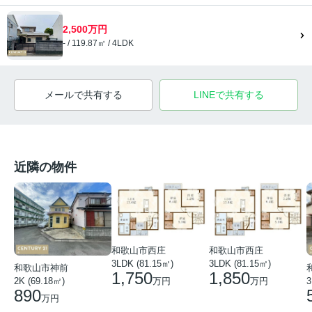
2,500万円
- / 119.87㎡ / 4LDK
メールで共有する
LINEで共有する
近隣の物件
和歌山市西庄
和歌山市西庄
3LDK (81.15㎡)
3LDK (81.15㎡)
和歌山市神前
1,750
1,850
万円
万円
2K (69.18㎡)
3
890
万円