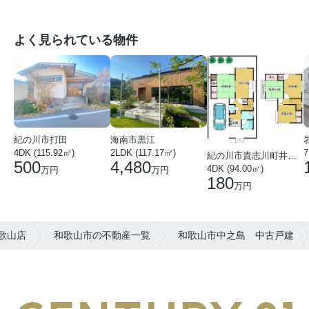
よく見られている物件
紀の川市打田
海南市黒江
4DK (115.92㎡)
7
2LDK (117.17㎡)
紀の川市貴志川町井ノ口
500
4,480
4DK (94.00㎡)
万円
万円
180
万円
歌山店
和歌山市の不動産一覧
和歌山市中之島 中古戸建