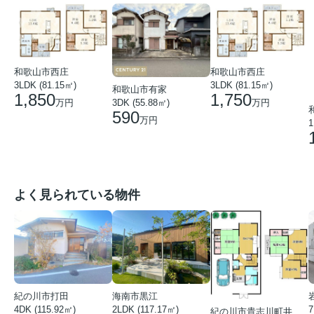
和歌山市西庄
和歌山市西庄
3LDK (81.15㎡)
3LDK (81.15㎡)
和歌山市有家
1,850
1,750
万円
万円
3DK (55.88㎡)
590
万円
1
よく見られている物件
紀の川市打田
海南市黒江
4DK (115.92㎡)
7
2LDK (117.17㎡)
紀の川市貴志川町井ノ口