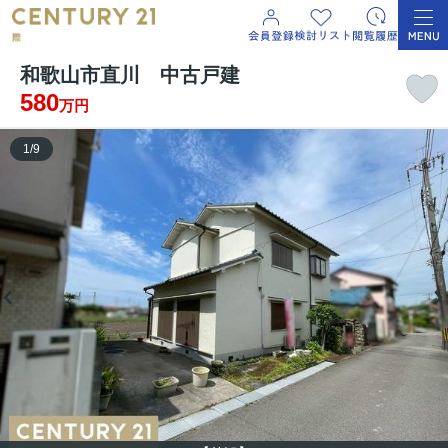
和歌山市直川 中古戸建
580
万円
1
/
9