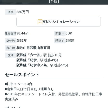
【外観】
580万円
価格
支払いシミュレーション
98.44㎡
6DK
建物面積
間取り
築51年
2階建
築年数
階建て
和歌山県
和歌山市
直川
所在地
阪和線
「
六十谷
」駅 徒歩10分
交通
阪和線
「
紀伊
」駅 徒歩49分
阪和線
「
紀伊中ノ島
」駅 徒歩52分
セールスポイント
■駐車スペース3台
■南側田んぼで日当たり通風良し
■2019年にキッチン・トイレ入替、外壁屋根塗装、白蟻予防工事
実施済み