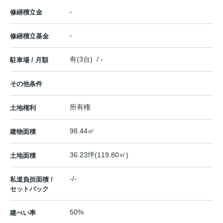
-
修繕積立金
-
修繕積立基金
有(3台) / -
駐車場 / 月額
その他条件
所有権
土地権利
98.44㎡
建物面積
36.23坪(119.80㎡)
土地面積
-/-
私道負担面積 /
セットバック
50%
建ぺい率