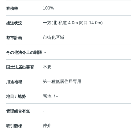
100%
容積率
一方(北 私道 4.0m 間口 14.0m)
接道状況
市街化区域
都市計画
-
その他法令上の制限
不要
国土法届出要否
第一種低層住居専用
用途地域
宅地 / -
地目 / 地勢
-
管理組合有無
仲介
取引態様