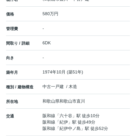
580万円
価格
-
管理費
6DK
間取り / 詳細
-
向き
1974年10月 (築51年)
築年月
中古一戸建 / 木造
種別 / 建物構造
和歌山県
和歌山市
直川
所在地
阪和線
「
六十谷
」駅 徒歩10分
交通
阪和線
「
紀伊
」駅 徒歩49分
阪和線
「
紀伊中ノ島
」駅 徒歩52分