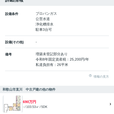
詳細情報
プロパンガス
設備条件
公営水道
浄化槽排水
駐車3台可
-
設備(その他)
増築未登記部分あり
備考
令和8年固定資産税：25,200円/年
私道負担有：26平米
情報の見方
和歌山市直川 中古戸建の他の物件
690万円
- / 103.53㎡ / 5DK