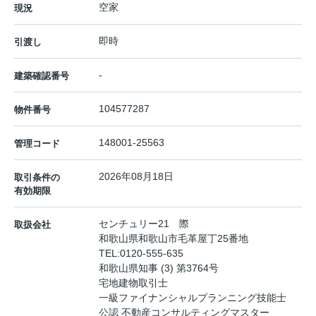
空家
現況
即時
引渡し
-
建築確認番号
104577287
物件番号
148001-25563
管理コード
2026年08月18日
取引条件の
有効期限
センチュリー21 際
取扱会社
和歌山県和歌山市毛革屋丁25番地
TEL:
0120-555-635
和歌山県知事 (3) 第3764号
宅地建物取引士
一級ファイナンシャルプランニング技能士
公認 不動産コンサルティングマスター