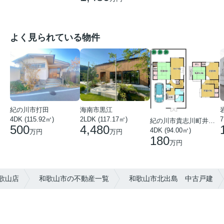
よく見られている物件
紀の川市打田
海南市黒江
4DK (115.92㎡)
7
2LDK (117.17㎡)
紀の川市貴志川町井ノ口
500
4,480
4DK (94.00㎡)
万円
万円
180
万円
歌山店
和歌山市の不動産一覧
和歌山市北出島 中古戸建