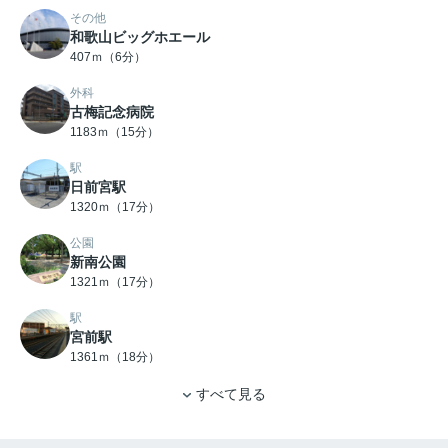
その他
和歌山ビッグホエール
407ｍ（6分）
外科
古梅記念病院
1183ｍ（15分）
駅
日前宮駅
1320ｍ（17分）
公園
新南公園
1321ｍ（17分）
駅
宮前駅
1361ｍ（18分）
すべて見る