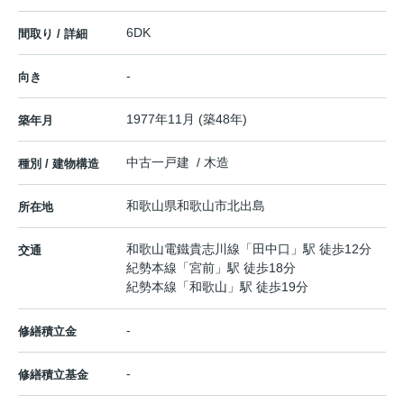
6DK
間取り / 詳細
-
向き
1977年11月 (築48年)
築年月
中古一戸建 / 木造
種別 / 建物構造
和歌山県
和歌山市
北出島
所在地
和歌山電鐵貴志川線
「
田中口
」駅 徒歩12分
交通
紀勢本線
「
宮前
」駅 徒歩18分
紀勢本線
「
和歌山
」駅 徒歩19分
-
修繕積立金
-
修繕積立基金