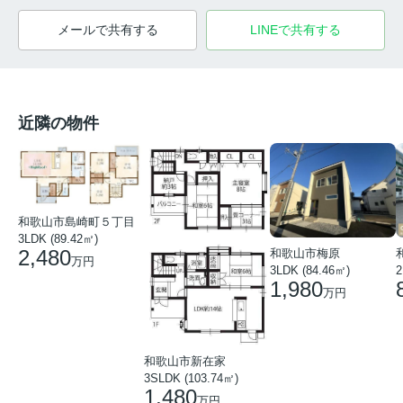
メールで共有する
LINEで共有する
近隣の物件
和歌山市島崎町５丁目
3LDK (89.42㎡)
2,480
和歌山市梅原
万円
3LDK (84.46㎡)
2
1,980
万円
和歌山市新在家
3SLDK (103.74㎡)
1,480
万円