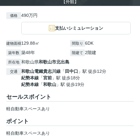
【外観】
490万円
価格
支払いシミュレーション
129.88㎡
6DK
建物面積
間取り
築48年
2階建
築年数
階建て
和歌山県
和歌山市
北出島
所在地
和歌山電鐵貴志川線
「
田中口
」駅 徒歩12分
交通
紀勢本線
「
宮前
」駅 徒歩18分
紀勢本線
「
和歌山
」駅 徒歩19分
セールスポイント
軽自動車スペースあり
ポイント
軽自動車スペースあり