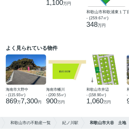
1,100
万円
和歌山市和歌浦東１丁
- (259.67㎡)
348
万円
よく見られている物件
海南市大野中
海南市幡川
和歌山市井辺
- (115.93㎡)
- (200.55㎡)
- (158.90㎡)
-
869
7,300
900
1,060
万
円
万円
万円
和歌山市の不動産一覧
紀ノ川駅
和歌山市大谷 土地