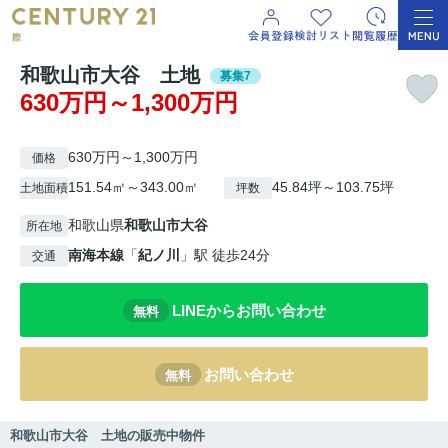
和歌山市大谷 土地
募集7
630万円～1,300万円
630万円～1,300万円
価格
151.54㎡～343.00㎡
45.84坪～103.75坪
土地面積
坪数
和歌山県
和歌山市
大谷
所在地
南海本線
「
紀ノ川
」駅 徒歩24分
交通
LINEからお問い合わせ
無料
お問い合わせ
無料
和歌山市大谷 土地の販売中物件