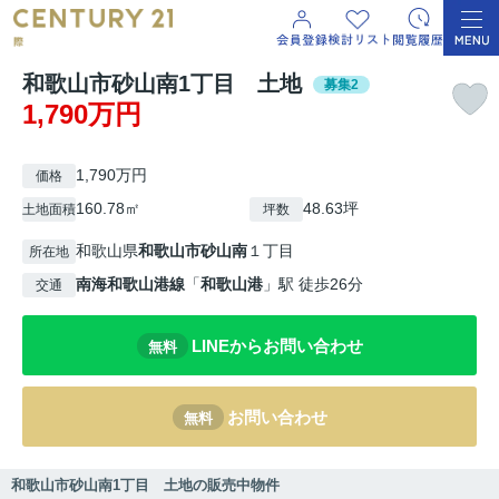
和歌山市砂山南1丁目 土地
募集2
1,790万円
1,790万円
価格
160.78㎡
48.63坪
土地面積
坪数
和歌山県
和歌山市
砂山南
１丁目
所在地
南海和歌山港線
「
和歌山港
」駅 徒歩26分
交通
LINEからお問い合わせ
無料
お問い合わせ
無料
和歌山市砂山南1丁目 土地の販売中物件