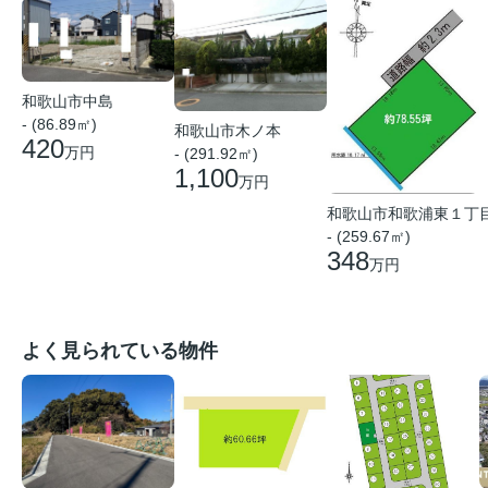
和歌山市中島
- (86.89㎡)
和歌山市木ノ本
420
万円
- (291.92㎡)
1,100
万円
和歌山市和歌浦東１丁
- (259.67㎡)
348
万円
よく見られている物件