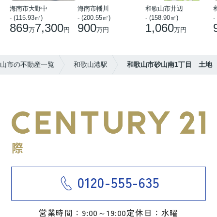
海南市大野中
海南市幡川
和歌山市井辺
- (115.93㎡)
- (200.55㎡)
- (158.90㎡)
-
869
7,300
900
1,060
万
円
万円
万円
山市の不動産一覧
和歌山港駅
和歌山市砂山南1丁目 土地
0120-555-635
営業時間：9:00～19:00
定休日：水曜