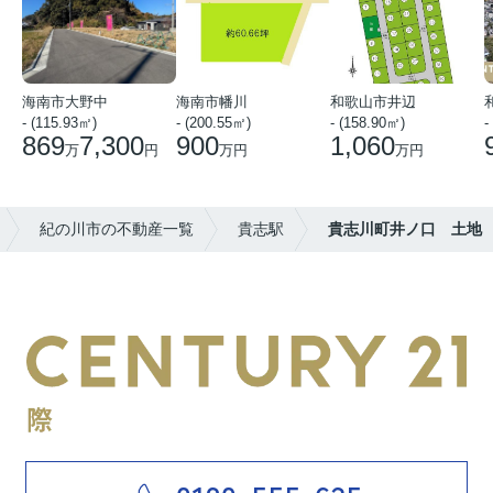
海南市大野中
海南市幡川
和歌山市井辺
- (115.93㎡)
- (200.55㎡)
- (158.90㎡)
-
869
7,300
900
1,060
万
円
万円
万円
紀の川市の不動産一覧
貴志駅
貴志川町井ノ口 土地