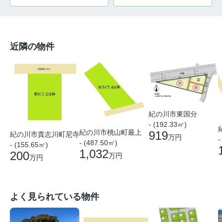
近隣の物件
紀の川市東国分
- (192.33㎡)
紀の川市桃山町最上
919
紀の川市貴志川町尼寺
万円
-
- (487.50㎡)
- (155.65㎡)
1,032
200
万円
万円
よく見られている物件