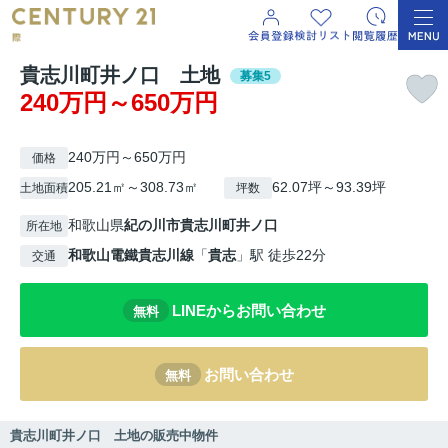
貴志川町井ノ口 土地
募集5
240万円～650万円
240万円～650万円
価格
205.21㎡～308.73㎡
62.07坪～93.39坪
土地面積
坪数
和歌山県
紀の川市
貴志川町井ノ口
所在地
和歌山電鐵貴志川線
「
貴志
」駅 徒歩22分
交通
LINEからお問い合わせ
無料
お問い合わせ
無料
貴志川町井ノ口 土地の販売中物件