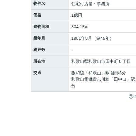
物件名
住宅付店舗・事務所
価格
1億円
建物面積
504.15㎡
築年月
1981年8月（築45年）
総戸数
-
所在地
和歌山県
和歌山市
田中町
５丁目
交通
阪和線
「
和歌山
」駅 徒歩6分
和歌山電鐵貴志川線
「
田中口
」駅
分