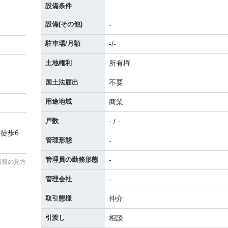
設備条件
設備(その他)
-
駐車場/月額
-/-
土地権利
所有権
国土法届出
不要
用途地域
商業
戸数
- / -
 徒歩6
管理形態
-
管理員の勤務形態
-
情報の見方
管理会社
-
取引態様
仲介
引渡し
相談