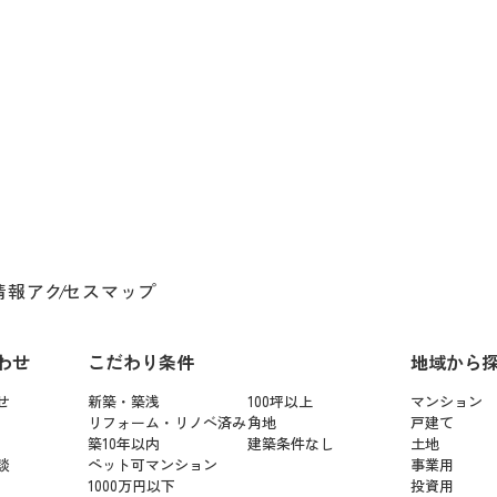
情報
アクセスマップ
わせ
こだわり条件
地域から
せ
新築・築浅
100坪以上
マンション
リフォーム・リノベ済み
角地
戸建て
築10年以内
建築条件なし
土地
談
ペット可マンション
事業用
1000万円以下
投資用