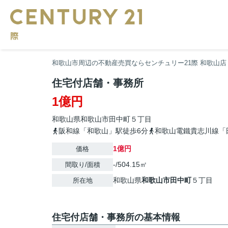
和歌山市周辺の不動産売買ならセンチュリー21際 和歌山店
住宅付店舗・事務所
1億円
和歌山県
和歌山市
田中町
５丁目
阪和線「和歌山」駅徒歩6分
和歌山電鐵貴志川線「
1億円
価格
-/504.15㎡
間取り/面積
和歌山県
和歌山市
田中町
５丁目
所在地
住宅付店舗・事務所の基本情報