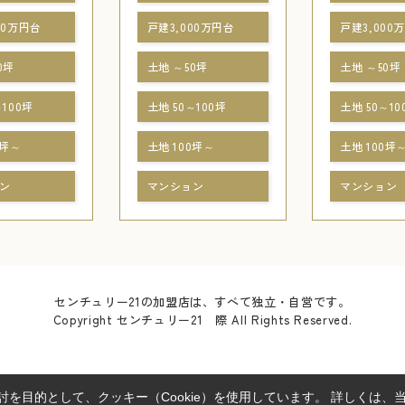
00万円台
戸建3,000万円台
戸建3,000
0坪
土地 ～50坪
土地 ～50坪
～100坪
土地 50～100坪
土地 50～10
0坪～
土地 100坪～
土地 100坪
ン
マンション
マンション
センチュリー21の加盟店は、すべて独立・自営です。
Copyright センチュリー21 際 All Rights Reserved.
を目的として、クッキー（Cookie）を使用しています。
詳しくは、