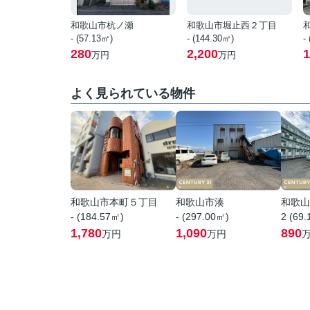
和歌山市杭ノ瀬
和歌山市堀止西２丁目
- (57.13㎡)
- (144.30㎡)
-
280
2,200
1
万円
万円
よく見られている物件
和歌山市本町５丁目
和歌山市湊
和歌山
- (184.57㎡)
- (297.00㎡)
2 (69
1,780
1,090
890
万円
万円