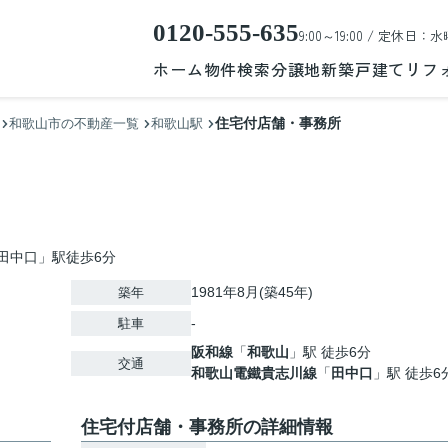
0120-555-635
9:00～19:00 / 定休日：水
ホーム
物件検索
分譲地
新築戸建て
リフ
住宅付店舗・事務所
和歌山市の不動産一覧
和歌山駅
田中口」駅徒歩6分
1981年8月(築45年)
築年
-
駐車
阪和線
「
和歌山
」駅 徒歩6分
交通
和歌山電鐵貴志川線
「
田中口
」駅 徒歩6
住宅付店舗・事務所の詳細情報