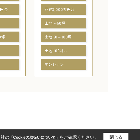
万円台
戸建3,000万円台
土地 ～50坪
0坪
土地 50～100坪
～
土地 100坪～
マンション
当社の
をご確認ください。
閉じる
「Cookieの取扱いについて」