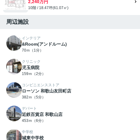
2,240万円
10階 / 18.47坪(61.07㎡)
周辺施設
インテリア
&Room(アンドルーム)
70ｍ（1分）
クリニック
児玉病院
159ｍ（2分）
コンビニエンスストア
ローソン 和歌山友田町店
382ｍ（5分）
デパート
近鉄百貨店 和歌山店
453ｍ（6分）
中学校
城東中学校