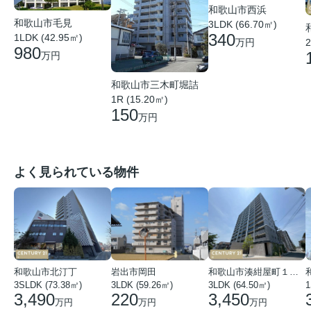
和歌山市西浜
和歌山市毛見
3LDK (66.70㎡)
340
1LDK (42.95㎡)
万円
2
980
万円
和歌山市三木町堀詰
1R (15.20㎡)
150
万円
よく見られている物件
和歌山市北汀丁
岩出市岡田
和歌山市湊紺屋町１丁目
3SLDK (73.38㎡)
3LDK (59.26㎡)
3LDK (64.50㎡)
1
3,490
220
3,450
万円
万円
万円