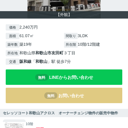
【外観】
2,240万円
価格
61.07㎡
3LDK
面積
間取り
築19年
10階/12階建
築年数
所在階
和歌山県
和歌山市
友田町
３丁目
所在地
阪和線
「
和歌山
」駅 徒歩7分
交通
LINEからお問い合わせ
無料
お問い合わせ
無料
セレッソコート和歌山アクロス オーナーチェンジ物件の販売中物件
10階